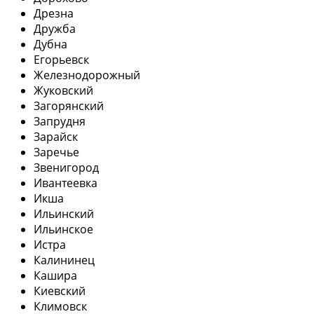
Дрезна
Дружба
Дубна
Егорьевск
Железнодорожный
Жуковский
Загорянский
Запрудня
Зарайск
Заречье
Звенигород
Ивантеевка
Икша
Ильинский
Ильинское
Истра
Калининец
Кашира
Киевский
Климовск