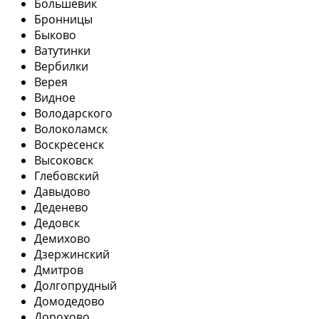
Большевик
Бронницы
Быково
Ватутинки
Вербилки
Верея
Видное
Володарского
Волоколамск
Воскресенск
Высоковск
Глебовский
Давыдово
Деденево
Дедовск
Демихово
Дзержинский
Дмитров
Долгопрудный
Домодедово
Дорохово