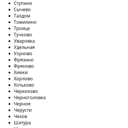
Ступино
Сычево
Талдом
Томилино
Троицк
Тучково
Уваровка
Удельная
Узуново
Фрязино
Фряново
Химки
Хорлово
Хотьково
Черкизово
Черноголовка
Черное
Черусти
Чехов
Шатура