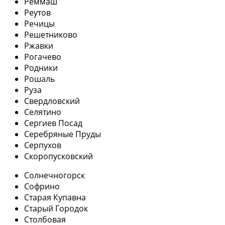
Реммаш
Реутов
Речицы
Решетниково
Ржавки
Рогачево
Родники
Рошаль
Руза
Свердловский
Селятино
Сергиев Посад
Серебряные Пруды
Серпухов
Скоропусковский
Солнечногорск
Софрино
Старая Купавна
Старый Городок
Столбовая