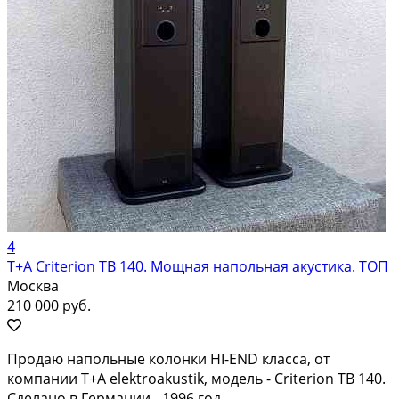
4
T+A Criterion TB 140. Мощная напольная акустика. ТОП
Москва
210 000 руб.
Продаю напольные колонки HI-END класса, от
компании T+A elektroakustik, модель - Criterion TB 140.
Сделано в Германии - 1996 год. -- -- -- -- -- -- -- -- -- -- -- -- --