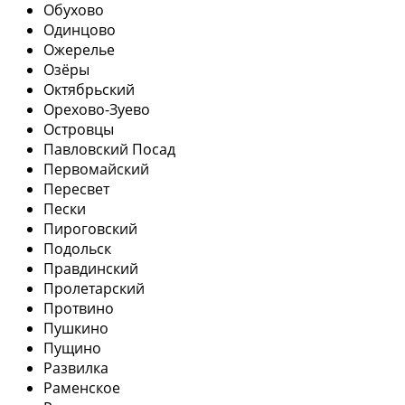
Обухово
Одинцово
Ожерелье
Озёры
Октябрьский
Орехово-Зуево
Островцы
Павловский Посад
Первомайский
Пересвет
Пески
Пироговский
Подольск
Правдинский
Пролетарский
Протвино
Пушкино
Пущино
Развилка
Раменское