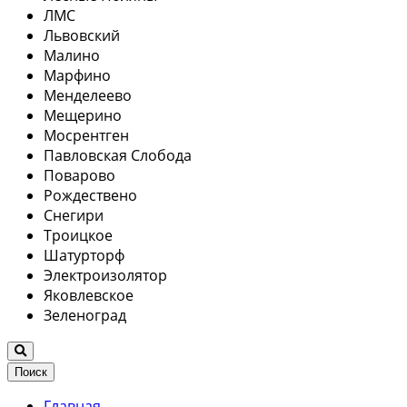
ЛМС
Львовский
Малино
Марфино
Менделеево
Мещерино
Мосрентген
Павловская Слобода
Поварово
Рождествено
Снегири
Троицкое
Шатурторф
Электроизолятор
Яковлевское
Зеленоград
Поиск
Главная