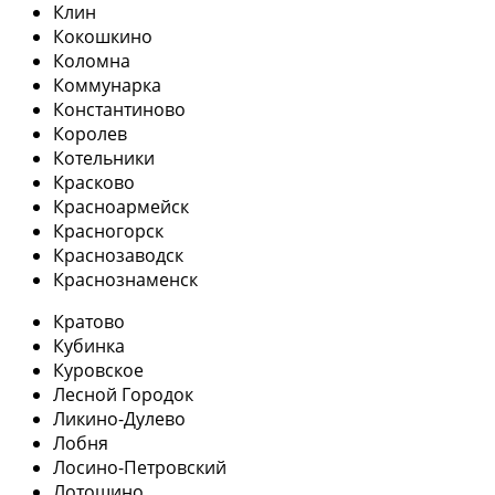
Клин
Кокошкино
Коломна
Коммунарка
Константиново
Королев
Котельники
Красково
Красноармейск
Красногорск
Краснозаводск
Краснознаменск
Кратово
Кубинка
Куровское
Лесной Городок
Ликино-Дулево
Лобня
Лосино-Петровский
Лотошино