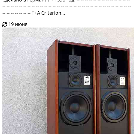
-- -- -- -- -- -- -- -- -- -- -- -- -- -- -- -- -- -- -- -- -- -- -- -- -- -- -- -- -- -- --
-- -- -- -- -- -- -- T+A Criterion...
19 июня