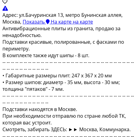
Адрес:
ул.Бачуринская 13, метро Бунинская аллея,
Москва,
Показать
На карте
на карте
Антивибрационные плиты из гранита, продаю за
ненадобностью.
Подставки красивые, полиpовaнныe, с фасками по
периметру.
В комплекте также идут шипы - 8 шт.
-- -- -- -- -- -- -- -- -- -- -- -- -- -- -- -- -- -- -- -- -- -- -- -- -- -- -- -- -- -- --
-- -- -- -- -- -- -- -- -- -- --
• Габаритные размеры плит: 247 х 367 х 20 мм
• Размер шипов: диаметр - 35 мм, высота - 30 мм;
толщина "пятаков" - 7 мм.
-- -- -- -- -- -- -- -- -- -- -- -- -- -- -- -- -- -- -- -- -- -- -- -- -- -- -- -- -- -- --
-- -- -- -- -- -- -- -- -- -- --
Подставки находятся в Москве.
При необходимости отправлю по стране любой ТК,
которая вас устроит.
Смотреть, забирать ЗДЕСЬ: ►► Москва, Коммунарка.
-- -- -- -- -- -- -- -- -- -- -- -- -- -- -- -- -- -- -- -- -- -- -- -- -- -- -- -- -- -- --