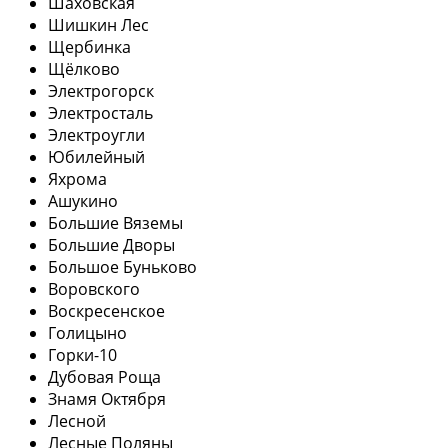
Шаховская
Шишкин Лес
Щербинка
Щёлково
Электрогорск
Электросталь
Электроугли
Юбилейный
Яхрома
Ашукино
Большие Вяземы
Большие Дворы
Большое Буньково
Воровского
Воскресенское
Голицыно
Горки-10
Дубовая Роща
Знамя Октября
Лесной
Лесные Поляны