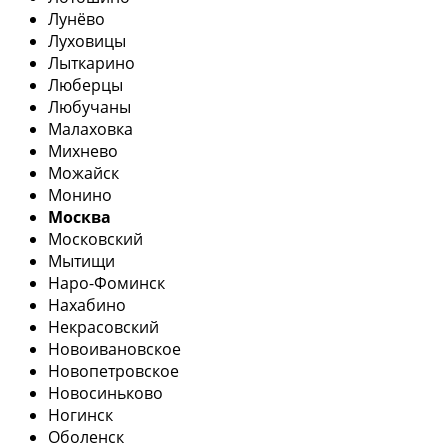
Лунёво
Луховицы
Лыткарино
Люберцы
Любучаны
Малаховка
Михнево
Можайск
Монино
Москва
Московский
Мытищи
Наро-Фоминск
Нахабино
Некрасовский
Новоивановское
Новопетровское
Новосиньково
Ногинск
Оболенск