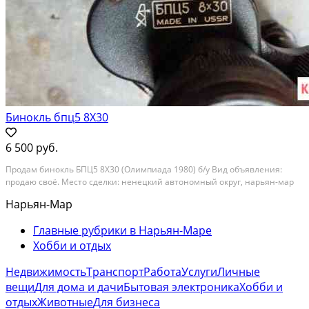
Бинокль бпц5 8X30
6 500 руб.
Продам бинокль БПЦ5 8X30 (Олимпиада 1980) б/у Вид объявления:
продаю своё. Место сделки: ненецкий автономный округ, нарьян-мар
Нарьян-Мар
Главные рубрики в Нарьян-Маре
Хобби и отдых
Недвижимость
Транспорт
Работа
Услуги
Личные
вещи
Для дома и дачи
Бытовая электроника
Хобби и
отдых
Животные
Для бизнеса