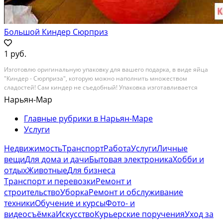
Большой Киндер Сюрприз
1 руб.
Изготовлю оригинальную упаковку для вашего подарка, в виде яйца
"Киндер - Сюрприза", которую можно наполнить множеством
сладостей! Сам киндер не съедобный! Упаковка изготавливается
индивидуально, полностью ручная работа! Цена полностью зависит от
Нарьян-Мар
высоты яйца. Так же можно добавить...
Главные рубрики в Нарьян-Маре
Услуги
Недвижимость
Транспорт
Работа
Услуги
Личные
вещи
Для дома и дачи
Бытовая электроника
Хобби и
отдых
Животные
Для бизнеса
Транспорт и перевозки
Ремонт и
строительство
Уборка
Ремонт и обслуживание
техники
Обучение и курсы
Фото- и
видеосъёмка
Искусство
Курьерские поручения
Уход за