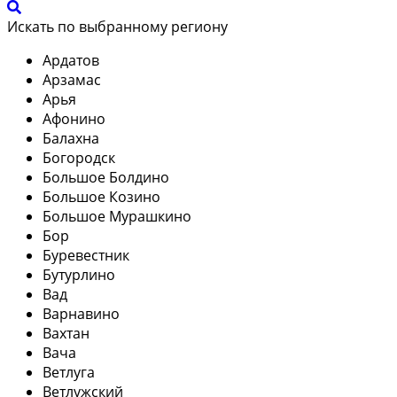
Искать по выбранному региону
Ардатов
Арзамас
Арья
Афонино
Балахна
Богородск
Большое Болдино
Большое Козино
Большое Мурашкино
Бор
Буревестник
Бутурлино
Вад
Варнавино
Вахтан
Вача
Ветлуга
Ветлужский