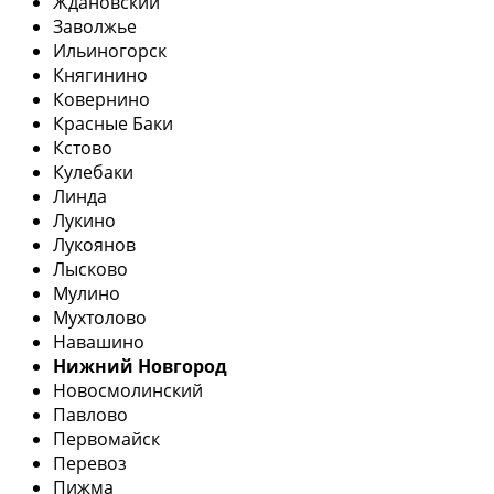
Ждановский
Заволжье
Ильиногорск
Княгинино
Ковернино
Красные Баки
Кстово
Кулебаки
Линда
Лукино
Лукоянов
Лысково
Мулино
Мухтолово
Навашино
Нижний Новгород
Новосмолинский
Павлово
Первомайск
Перевоз
Пижма