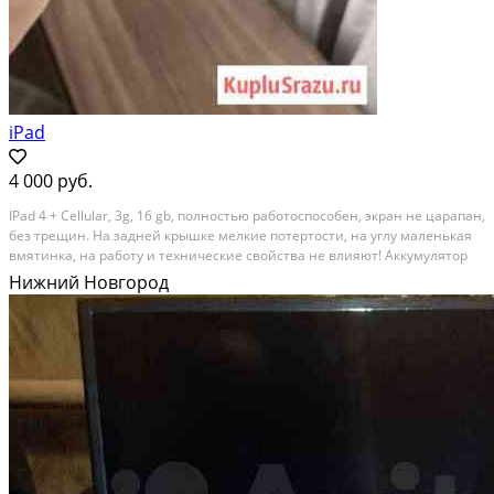
iPad
4 000 руб.
IPad 4 + Cellular, 3g, 16 gb, полностью работоспособен, экран не царапан,
без трещин. На задней крышке мелкие потертости, на углу маленькая
вмятинка, на работу и технические свойства не влияют! Аккумулятор
живой, держит хорошо. В комплекте оригинальный зарядник 2А и
Нижний Новгород
кабель! Состояние: б/у.