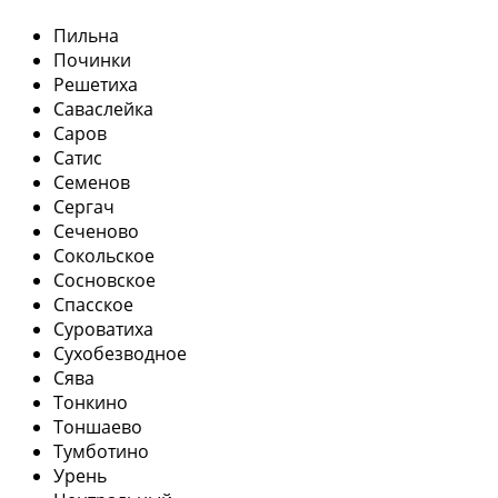
Пильна
Починки
Решетиха
Саваслейка
Саров
Сатис
Семенов
Сергач
Сеченово
Сокольское
Сосновское
Спасское
Суроватиха
Сухобезводное
Сява
Тонкино
Тоншаево
Тумботино
Урень