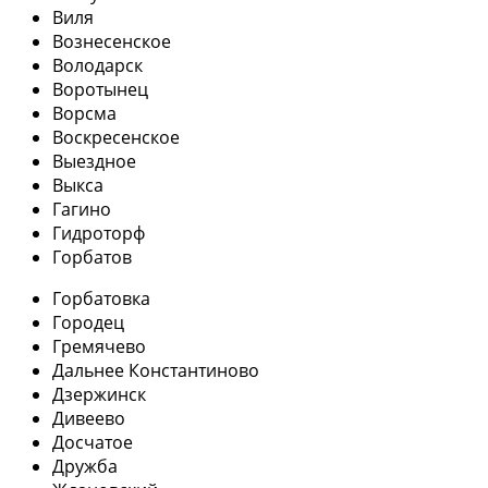
Виля
Вознесенское
Володарск
Воротынец
Ворсма
Воскресенское
Выездное
Выкса
Гагино
Гидроторф
Горбатов
Горбатовка
Городец
Гремячево
Дальнее Константиново
Дзержинск
Дивеево
Досчатое
Дружба