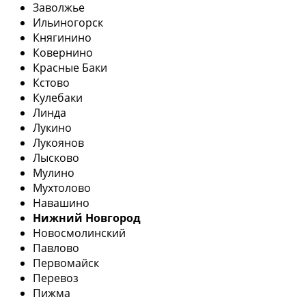
Заволжье
Ильиногорск
Княгинино
Ковернино
Красные Баки
Кстово
Кулебаки
Линда
Лукино
Лукоянов
Лысково
Мулино
Мухтолово
Навашино
Нижний Новгород
Новосмолинский
Павлово
Первомайск
Перевоз
Пижма