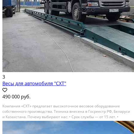
3
Весы для автомобиля "СХТ"
490 000 руб.
Компания «СХТ» предлагает высокоточное весовое оборудование
собственного производства. Техника внесена в Госреестр РФ, Беларуси
и Казахстана. Почему выбирают нас: • Срок службы — от 15 лет. •
Точность по ГОСТ. • Гарантия 3 года и сервисное сопровождение. •
Доступные цены, рассрочка и лизинг. •...