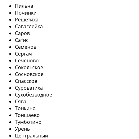
Пильна
Починки
Решетиха
Саваслейка
Саров
Сатис
Семенов
Сергач
Сеченово
Сокольское
Сосновское
Спасское
Суроватиха
Сухобезводное
Сява
Тонкино
Тоншаево
Тумботино
Урень
Центральный