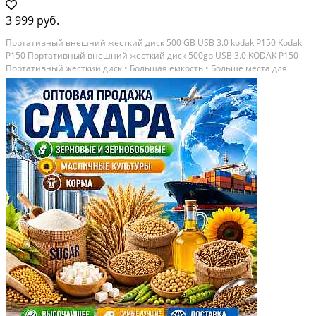
3 999 руб.
Портативный внешний жесткий диск 500 GB USB 3.0 kodak P150 Kodak
P150 Портативный внешний жесткий диск 500gb USB 3.0 KODAK P150
Портативный жесткий диск • Большая емкость • Больше места для
хранения Обеспечивает большое пространство для хранения
фотографии, музыка, фильмы, данные всё можно...