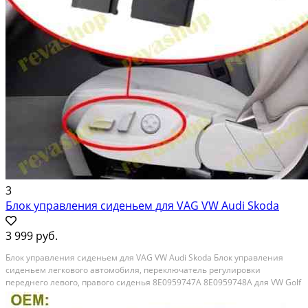
3
Блок управления сиденьем для VAG VW Audi Skoda
3 999 руб.
Блок управления сиденьем для VAG VW Audi Skoda Блок управления
сиденьем легкового автомобиля, переключатель регулировки
переднего левого, правого сиденья 8E0959747A 8E0959748A для VW Golf
MK5 Passat B6 Bora Audi A3 A4 S4 A6 S6 • Цена указана за один блок
управления сиденьем легкового автомобиля....