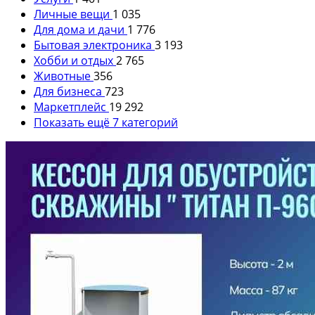
Личные вещи
1 035
Для дома и дачи
1 776
Бытовая электроника
3 193
Хобби и отдых
2 765
Животные
356
Для бизнеса
723
Маркетплейс
19 292
Показать ещё 7 категорий