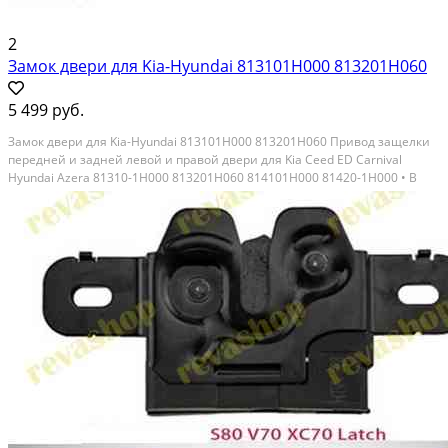
2
Замок двери для Kia-Hyundai 813101H000 813201H060
5 499 руб.
Замок двери для Kia-Hyundai 813101H000 813201H060 Привод защелки
передней и задней левой и правой двери для Kia Ceed ED Carnival
Hyundai Azera 81310-1H000 813201H060 814101H000 81420-1H000 • В
наличии на левую переднюю сторону, аналог, реплика отличного
качества · На остальные двери под заказ ·...