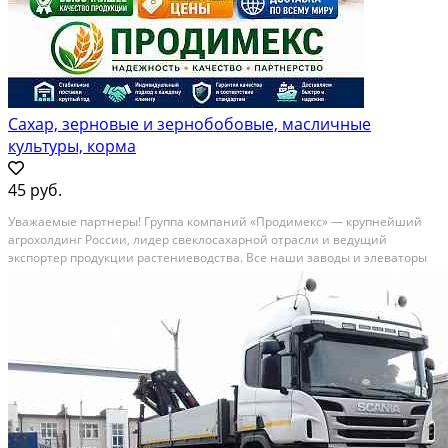
Сахар, зерновые и зернобобовые, масличные
культуры, корма
45 руб.
Уважаемые партнеры! Группа компаний «Продимекс» — крупнейший
агрохолдинг России, лидер свеклосахарной отрасли и ведущий
экспортер продукции растениеводства. Все наши заводы и элеваторы
внесены в реестр экспортеров ФГИС «Цербер» и аккредитованы
Россельхознадзором для поставок на внешние рынки....