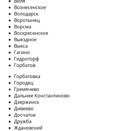
Виля
Вознесенское
Володарск
Воротынец
Ворсма
Воскресенское
Выездное
Выкса
Гагино
Гидроторф
Горбатов
Горбатовка
Городец
Гремячево
Дальнее Константиново
Дзержинск
Дивеево
Досчатое
Дружба
Ждановский