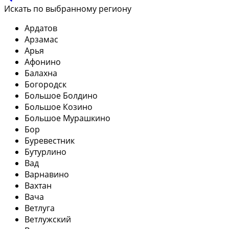
Искать по выбранному региону
Ардатов
Арзамас
Арья
Афонино
Балахна
Богородск
Большое Болдино
Большое Козино
Большое Мурашкино
Бор
Буревестник
Бутурлино
Вад
Варнавино
Вахтан
Вача
Ветлуга
Ветлужский