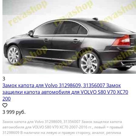
3
Замок капота для Volvo 31298609, 31356007 Замок
защелки капота автомобиля для VOLVO S80 V70 XC70
200
3 999 руб.
Замок капота для Volvo 31298609, 31356007 Замок защелки капота
автомобиля для VOLVO S80 V70 XC70 2007-2016 гг., левый = правый
31298609 В наличии на левую и правую сторону, аналог, реплика