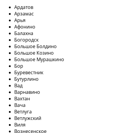
Ардатов
Арзамас
Арья
Афонино
Балахна
Богородск
Большое Болдино
Большое Козино
Большое Мурашкино
Бор
Буревестник
Бутурлино
Вад
Варнавино
Вахтан
Вача
Ветлуга
Ветлужский
Виля
Вознесенское