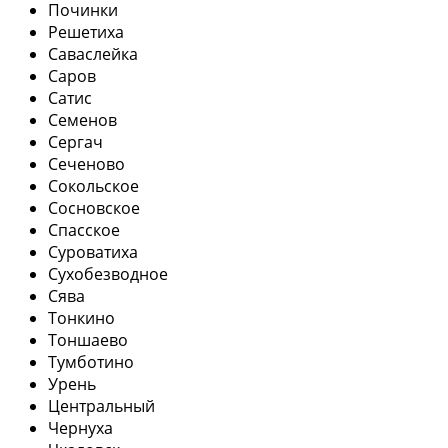
Починки
Решетиха
Саваслейка
Саров
Сатис
Семенов
Сергач
Сеченово
Сокольское
Сосновское
Спасское
Суроватиха
Сухобезводное
Сява
Тонкино
Тоншаево
Тумботино
Урень
Центральный
Чернуха