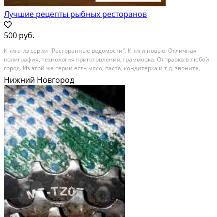
Лучшие рецепты рыбных ресторанов
500 руб.
Книга из серии "Ресторанные ведомости". Книги новые. Отличная
полиграфия, технология приготовления, граммовка. Отправка в любой
город. Из этой же серии есть мясо, паста, кондитерка и т.д. звоните,
пишите уточняйте Скидки от количества Состояние: новое.
Нижний Новгород