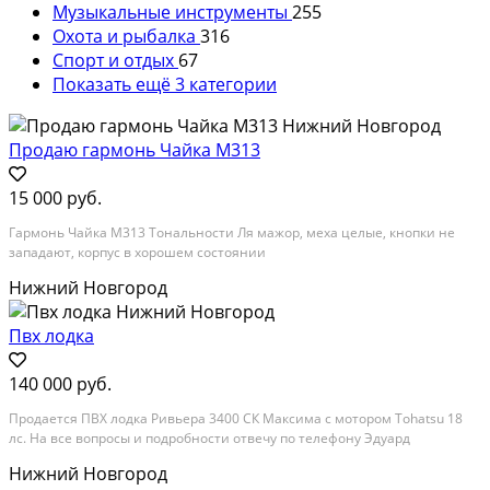
Музыкальные инструменты
255
Охота и рыбалка
316
Спорт и отдых
67
Показать ещё 3 категории
Продаю гармонь Чайка М313
15 000 руб.
Гармонь Чайка М313 Тональности Ля мажор, меха целые, кнопки не
западают, корпус в хорошем состоянии
Нижний Новгород
Пвх лодка
140 000 руб.
Продается ПВХ лодка Ривьера 3400 СК Максима с мотором Tohatsu 18
лс. На все вопросы и подробности отвечу по телефону Эдуард
Нижний Новгород