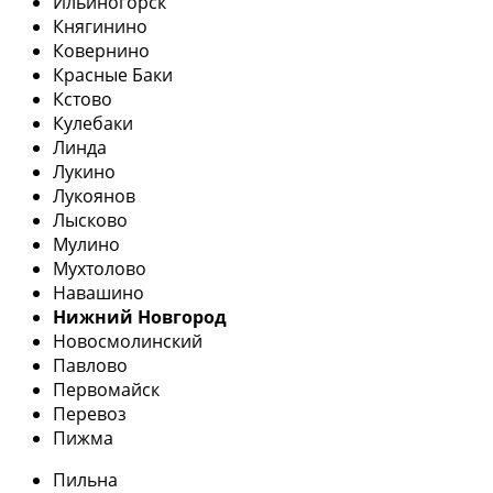
Ильиногорск
Княгинино
Ковернино
Красные Баки
Кстово
Кулебаки
Линда
Лукино
Лукоянов
Лысково
Мулино
Мухтолово
Навашино
Нижний Новгород
Новосмолинский
Павлово
Первомайск
Перевоз
Пижма
Пильна