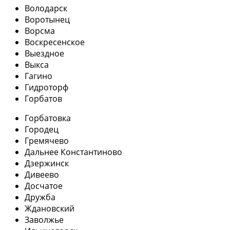
Володарск
Воротынец
Ворсма
Воскресенское
Выездное
Выкса
Гагино
Гидроторф
Горбатов
Горбатовка
Городец
Гремячево
Дальнее Константиново
Дзержинск
Дивеево
Досчатое
Дружба
Ждановский
Заволжье