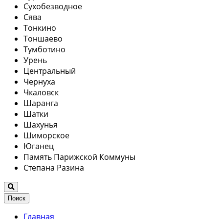
Сухобезводное
Сява
Тонкино
Тоншаево
Тумботино
Урень
Центральный
Чернуха
Чкаловск
Шаранга
Шатки
Шахунья
Шиморское
Юганец
Память Парижской Коммуны
Степана Разина
Поиск
Главная