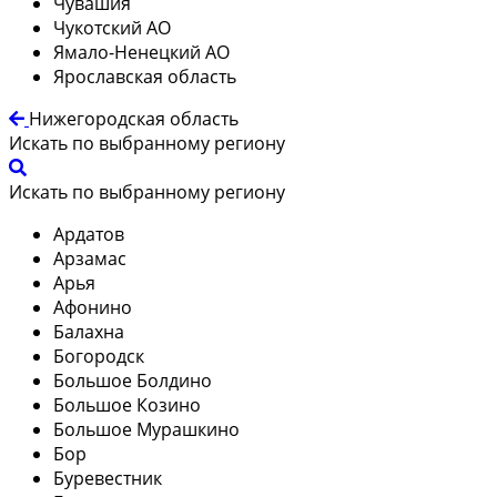
Чувашия
Чукотский АО
Ямало-Ненецкий АО
Ярославская область
Нижегородская область
Искать по выбранному региону
Искать по выбранному региону
Ардатов
Арзамас
Арья
Афонино
Балахна
Богородск
Большое Болдино
Большое Козино
Большое Мурашкино
Бор
Буревестник