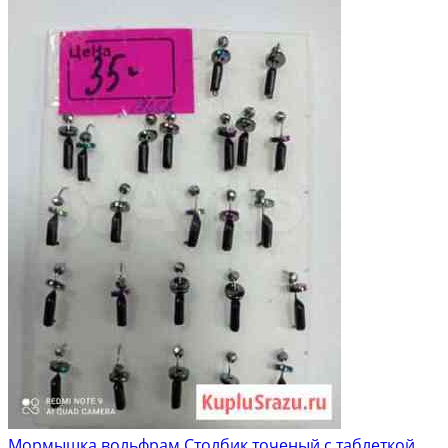
Мормышка вольфрам Столбик точеный с таблеткой