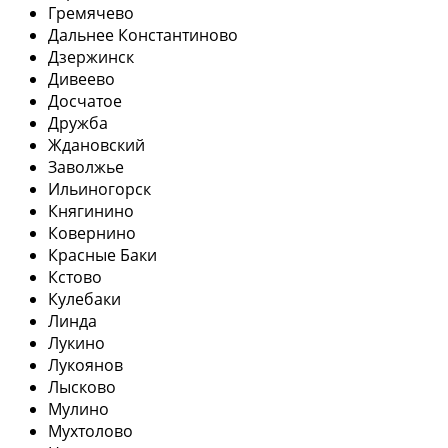
Гремячево
Дальнее Константиново
Дзержинск
Дивеево
Досчатое
Дружба
Ждановский
Заволжье
Ильиногорск
Княгинино
Ковернино
Красные Баки
Кстово
Кулебаки
Линда
Лукино
Лукоянов
Лысково
Мулино
Мухтолово