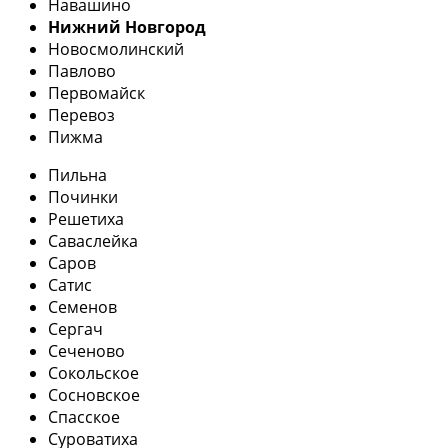
Навашино
Нижний Новгород
Новосмолинский
Павлово
Первомайск
Перевоз
Пижма
Пильна
Починки
Решетиха
Саваслейка
Саров
Сатис
Семенов
Сергач
Сеченово
Сокольское
Сосновское
Спасское
Суроватиха