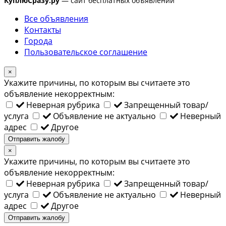
КуплюСразу.ру
— сайт бесплатных объявлений
Все объявления
Контакты
Города
Пользовательское соглашение
×
Укажите причины, по которым вы считаете это
объявление некорректным:
Неверная рубрика
Запрещенный товар/
услуга
Объявление не актуально
Неверный
адрес
Другое
Отправить жалобу
×
Укажите причины, по которым вы считаете это
объявление некорректным:
Неверная рубрика
Запрещенный товар/
услуга
Объявление не актуально
Неверный
адрес
Другое
Отправить жалобу