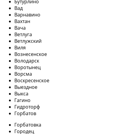
Бутурлино
Вад
Варнавино
Вахтан
Вача
Ветлуга
Ветлужский
Виля
Вознесенское
Володарск
Воротынец
Ворсма
Воскресенское
Выездное
Выкса
Гагино
Гидроторф
Горбатов
Горбатовка
Городец