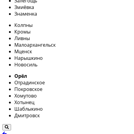
Залегощь
Змиёвка
Знаменка
Колпны
Кромы
Ливны
Малоархангельск
Мценск
Нарышкино
Новосиль
Орёл
Отрадинское
Покровское
Хомутово
Хотынец
Шаблыкино
Дмитровск