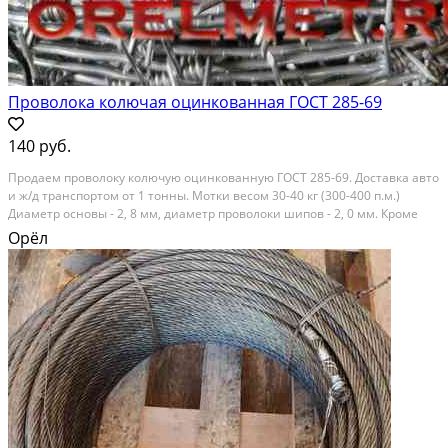
Проволока колючая оцинкованная ГОСТ 285-69
140 руб.
Продаем проволоку колючую оцинкованную ГОСТ 285-69. Доставка авто
и ж/д транспортом от 1 тонны. Мотки весом 30-40 кг (300-400 п.м.)
Диаметр основы - 2, 8 мм, диаметр проволоки шипов - 2, 0 мм. Кроме
того, поставляем проволоку ОК ГОСТ 3282-74, сетку сварную, тканую,
Орёл
рабицу, тросы стальные,...