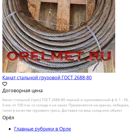
Канат стальной грузовой ГОСТ 2688-80
Договорная цена
Канат стальной (трос) ГОСТ 2688-80 черный и оцинкованный ф 4, 1 - 56,
0 мм. от 100 п.м. со склада и на заказ. Применяется на кранах, лебедках,
талях в качестве грузового троса. Доставка на ваш склад или объект
нашим автотранспортом, отправка по железной дороге вагонами и
Орёл
контейнерами, а также...
Главные рубрики в Орле