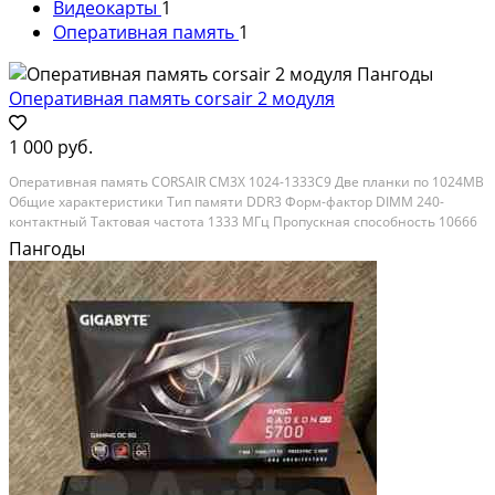
Видеокарты
1
Оперативная память
1
Оперативная память corsair 2 модуля
1 000 руб.
Оперативная память CORSAIR CM3X 1024-1333C9 Две планки по 1024МВ
Общие характеристики Тип памяти DDR3 Форм-фактор DIMM 240-
контактный Тактовая частота 1333 МГц Пропускная способность 10666
Мб/с Тайминги CAS Latency (CL)9 RAS to CAS Delay (tRCD)9 Row Precharge
Пангоды
Delay (tRP)9 Activate to Precharge...