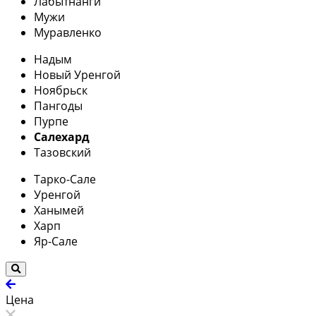
Лабытнанги
Мужи
Муравленко
Надым
Новый Уренгой
Ноябрьск
Пангоды
Пурпе
Салехард
Тазовский
Тарко-Сале
Уренгой
Ханымей
Харп
Яр-Сале
Цена