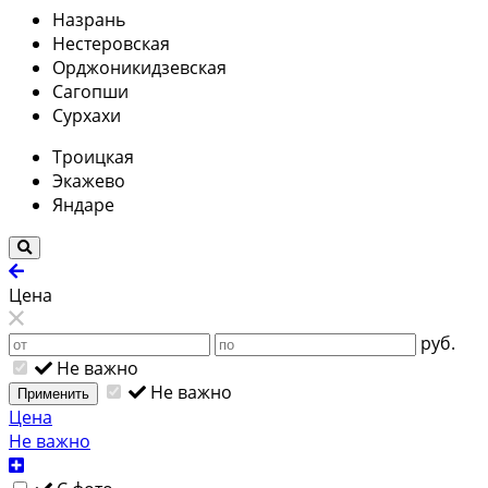
Назрань
Нестеровская
Орджоникидзевская
Сагопши
Сурхахи
Троицкая
Экажево
Яндаре
Цена
руб.
Не важно
Не важно
Применить
Цена
Не важно