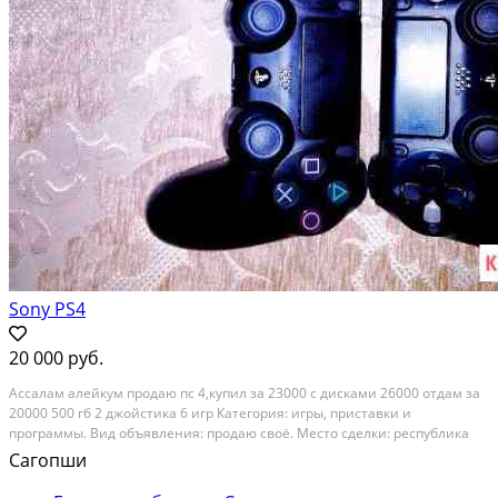
Sony PS4
20 000 руб.
Ассалам алейкум продаю пс 4,купил за 23000 с дисками 26000 отдам за
20000 500 гб 2 джойстика 6 игр Категория: игры, приставки и
программы. Вид объявления: продаю своё. Место сделки: республика
ингушетия, малгобекский район
Сагопши