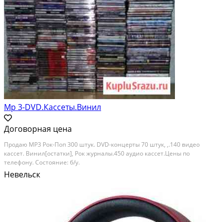
Мр 3-DVD.Кассеты.Винил
Договорная цена
Продаю MP3 Рок-Поп 300 штук. DVD-концерты 70 штук, ,.140 видео
кассет. Винил[остатки], Рок журналы.450 аудио кассет.Цены по
телефону. Состояние: б/у.
Невельск