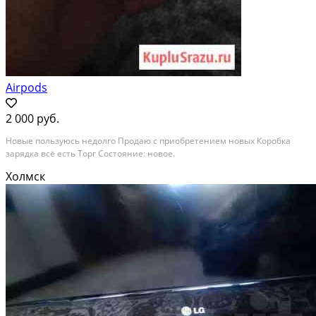
Airpods
2 000 руб.
Новые пользуюсь недолго Продаю с приобретением новых Коробка
зарядка всё есть Торг Состояние: новое.
Холмск