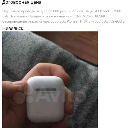
Договорная цена
Наушники проводные QKZ по 600 руб. Bluetooth " August EP 650 " -3500
руб..Все новые.Продам новые наушники SONY MDR-RF865RK
Беспроводные,радио канал. 6000 руб. Pioneer HRM 5 -7000 руб. . OneOdio
- 3000 руб. Состояние: новое.
Невельск