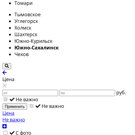
Томари
Тымовское
Углегорск
Холмск
Шахтерск
Южно-Курильск
Южно-Сахалинск
Чехов
Цена
руб.
Не важно
Не важно
Применить
Цена
Не важно
С фото