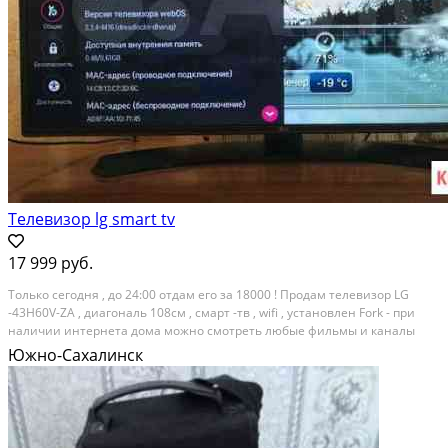
Телевизор lg smart tv
17 999 руб.
Только сегодня , до 24:00 отдам его за 18000 ! Продам телевизор LG
-43H60V-ZA , диагональ 108см , смарт -тв , wifi , установлен Fork - при
наличии интернета дома можно смотреть любые фильмы и каналы
бесплатно ! состояние как новый . звоните/пишите в любое время ! Тип
Южно-Сахалинск
товара: телевизоры....