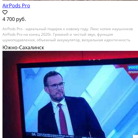
AirPods Pro
4 700 руб.
AirPods Pro - идеальный подарок к новому году. Люкс копия наушников
AirPods Pro на конец 2020г. Громкий и чистый звук, функция
шумоподавления, объемный аккумулятор, визуальная идентичность
1:1 Интерфейс и управление как у оригинала - Оригинальная
Южно-Сахалинск
анимация - Чистый звук - Настройка команд -...