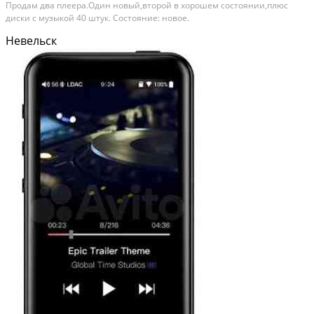
Продам два плеера.Один новый,второй в хорошем состоянии,плюс
диски с музыкой 40 штук. Состояние: новое.
Невельск