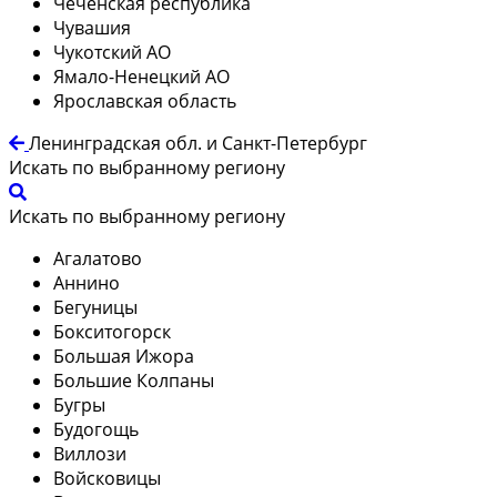
Чеченская республика
Чувашия
Чукотский АО
Ямало-Ненецкий АО
Ярославская область
Ленинградская обл. и Санкт-Петербург
Искать по выбранному региону
Искать по выбранному региону
Агалатово
Аннино
Бегуницы
Бокситогорск
Большая Ижора
Большие Колпаны
Бугры
Будогощь
Виллози
Войсковицы