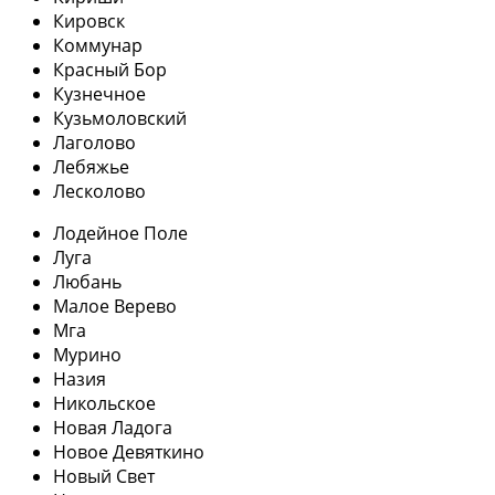
Кировск
Коммунар
Красный Бор
Кузнечное
Кузьмоловский
Лаголово
Лебяжье
Лесколово
Лодейное Поле
Луга
Любань
Малое Верево
Мга
Мурино
Назия
Никольское
Новая Ладога
Новое Девяткино
Новый Свет