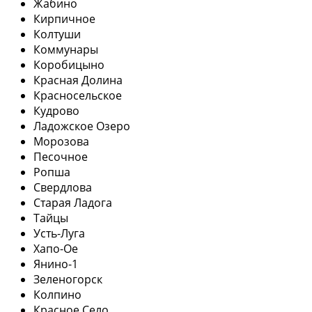
Жабино
Кирпичное
Колтуши
Коммунары
Коробицыно
Красная Долина
Красносельское
Кудрово
Ладожское Озеро
Морозова
Песочное
Ропша
Свердлова
Старая Ладога
Тайцы
Усть-Луга
Хапо-Ое
Янино-1
Зеленогорск
Колпино
Красное Село