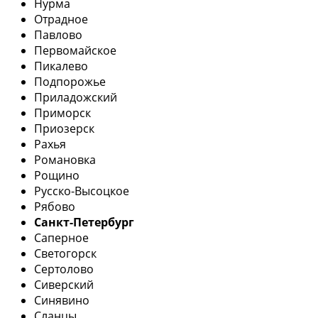
Нурма
Отрадное
Павлово
Первомайское
Пикалево
Подпорожье
Приладожский
Приморск
Приозерск
Рахья
Романовка
Рощино
Русско-Высоцкое
Рябово
Санкт-Петербург
Саперное
Светогорск
Сертолово
Сиверский
Синявино
Сланцы