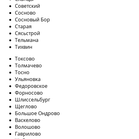
Советский
Сосново
Сосновый Бор
Старая
Сясьстрой
Тельмана
Тихвин
Токсово
Толмачево
Тосно
Ульяновка
Федоровское
Форносово
Шлиссельбург
Щеглово
Большое Ондрово
Васкелово
Волошово
Гаврилово