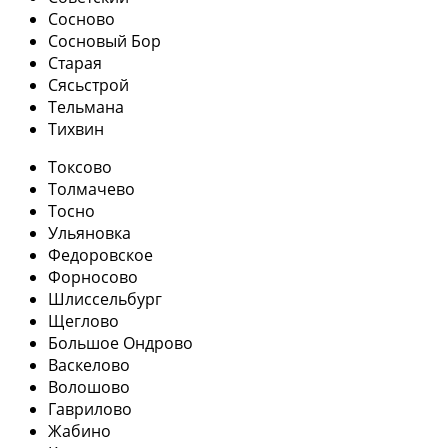
Сосново
Сосновый Бор
Старая
Сясьстрой
Тельмана
Тихвин
Токсово
Толмачево
Тосно
Ульяновка
Федоровское
Форносово
Шлиссельбург
Щеглово
Большое Ондрово
Васкелово
Волошово
Гаврилово
Жабино