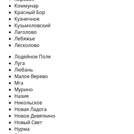
Коммунар
Красный Бор
Кузнечное
Кузьмоловский
Лаголово
Лебяжье
Лесколово
Лодейное Поле
Луга
Любань
Малое Верево
Мга
Мурино
Назия
Никольское
Новая Ладога
Новое Девяткино
Новый Свет
Нурма