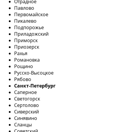
Отрадное
Павлово
Первомайское
Пикалево
Подпорожье
Приладожский
Приморск
Приозерск
Рахья
Романовка
Рощино
Русско-Высоцкое
Рябово
Санкт-Петербург
Саперное
Светогорск
Сертолово
Сиверский
Синявино
Сланцы
Советский