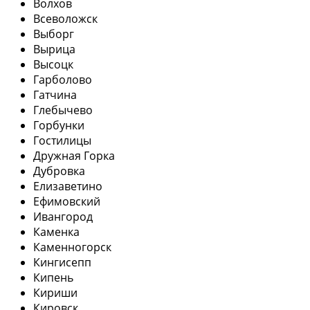
Волхов
Всеволожск
Выборг
Вырица
Высоцк
Гарболово
Гатчина
Глебычево
Горбунки
Гостилицы
Дружная Горка
Дубровка
Елизаветино
Ефимовский
Ивангород
Каменка
Каменногорск
Кингисепп
Кипень
Кириши
Кировск