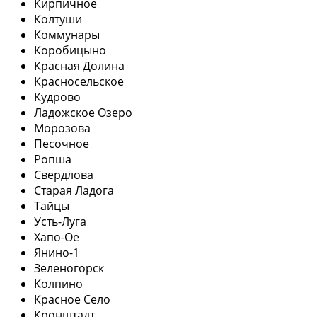
Кирпичное
Колтуши
Коммунары
Коробицыно
Красная Долина
Красносельское
Кудрово
Ладожское Озеро
Морозова
Песочное
Ропша
Свердлова
Старая Ладога
Тайцы
Усть-Луга
Хапо-Ое
Янино-1
Зеленогорск
Колпино
Красное Село
Кронштадт