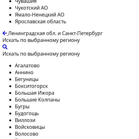
Чувашия
Чукотский АО
Ямало-Ненецкий АО
Ярославская область
Ленинградская обл. и Санкт-Петербург
Искать по выбранному региону
Искать по выбранному региону
Агалатово
Аннино
Бегуницы
Бокситогорск
Большая Ижора
Большие Колпаны
Бугры
Будогощь
Виллози
Войсковицы
Волосово