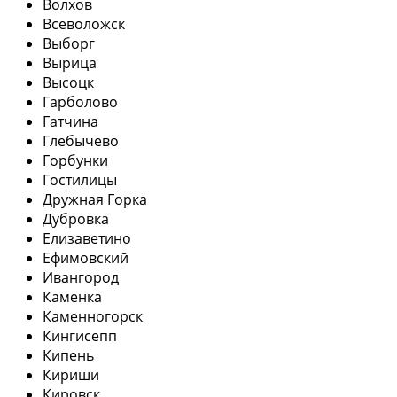
Волхов
Всеволожск
Выборг
Вырица
Высоцк
Гарболово
Гатчина
Глебычево
Горбунки
Гостилицы
Дружная Горка
Дубровка
Елизаветино
Ефимовский
Ивангород
Каменка
Каменногорск
Кингисепп
Кипень
Кириши
Кировск