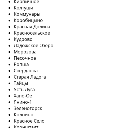
Кирпичное
Колтуши
Коммунары
Коробицыно
Красная Долина
Красносельское
Кудрово
Ладожское Озеро
Морозова
Песочное
Ропша
Свердлова
Старая Ладога
Тайцы
Усть-Луга
Хапо-Ое
Янино-1
Зеленогорск
Колпино
Красное Село
Кронштадт