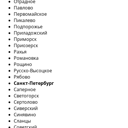
Отрадное
Павлово
Первомайское
Пикалево
Подпорожье
Приладожский
Приморск
Приозерск
Рахья
Романовка
Рощино
Русско-Высоцкое
Рябово
Санкт-Петербург
Саперное
Светогорск
Сертолово
Сиверский
Синявино
Сланцы
Советский