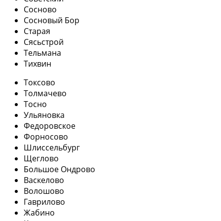
Сосново
Сосновый Бор
Старая
Сясьстрой
Тельмана
Тихвин
Токсово
Толмачево
Тосно
Ульяновка
Федоровское
Форносово
Шлиссельбург
Щеглово
Большое Ондрово
Васкелово
Волошово
Гаврилово
Жабино