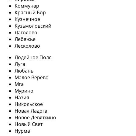
Коммунар
Красный Бор
Кузнечное
Кузьмоловский
Лаголово
Лебяжье
Лесколово
Лодейное Поле
Луга
Любань
Малое Верево
Мга
Мурино
Назия
Никольское
Новая Ладога
Новое Девяткино
Новый Свет
Нурма