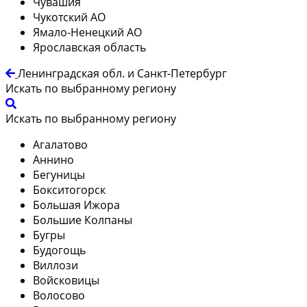
Чувашия
Чукотский АО
Ямало-Ненецкий АО
Ярославская область
Ленинградская обл. и Санкт-Петербург
Искать по выбранному региону
Искать по выбранному региону
Агалатово
Аннино
Бегуницы
Бокситогорск
Большая Ижора
Большие Колпаны
Бугры
Будогощь
Виллози
Войсковицы
Волосово