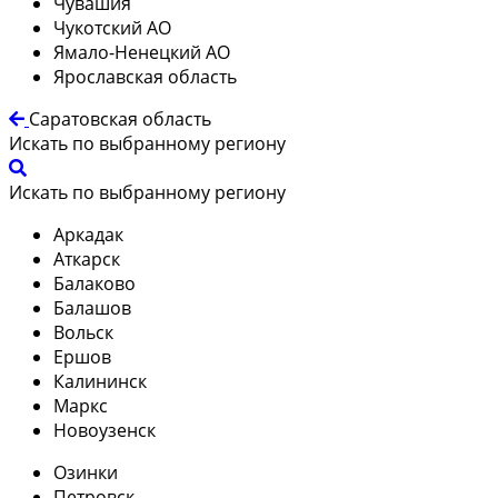
Чувашия
Чукотский АО
Ямало-Ненецкий АО
Ярославская область
Саратовская область
Искать по выбранному региону
Искать по выбранному региону
Аркадак
Аткарск
Балаково
Балашов
Вольск
Ершов
Калининск
Маркс
Новоузенск
Озинки
Петровск