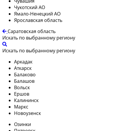
Чувашия
Чукотский АО
Ямало-Ненецкий АО
Ярославская область
Саратовская область
Искать по выбранному региону
Искать по выбранному региону
Аркадак
Аткарск
Балаково
Балашов
Вольск
Ершов
Калининск
Маркс
Новоузенск
Озинки
Петровск