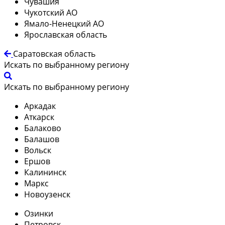
Чувашия
Чукотский АО
Ямало-Ненецкий АО
Ярославская область
Саратовская область
Искать по выбранному региону
Искать по выбранному региону
Аркадак
Аткарск
Балаково
Балашов
Вольск
Ершов
Калининск
Маркс
Новоузенск
Озинки
Петровск