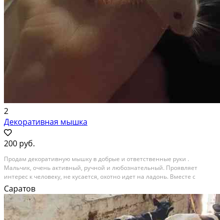
2
Декоративная мышка
200 руб.
Продам декоративную мышку в добрые и ответственные руки .
Мальчик, очень активный, ручной и любознательный. Проявляет
интерес к человеку, не кусается, охотно идет на ладонь. Вместе с
мышкой отдаю маленькую коробочку для перевозки, в ней малышу
Саратов
нельзя находиться дольше 1–2 часов. Вам потребуется...