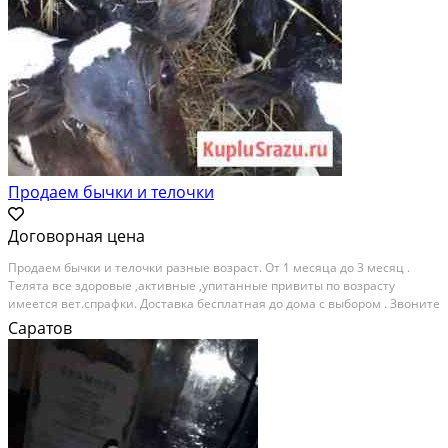
Продаем бычки и телочки
Договорная цена
Продаем бычки и телочки разные возраст. От 1 месяца до 3 месяц .
Телята все здоровые ,активные ,упитанные привиты по возрасту
имеется вет.спрафки. Доставка бесплатная до дома с выбором . Звоните
любое время по всем вопросам буду рада ответить на все ваши
Саратов
вопросы!