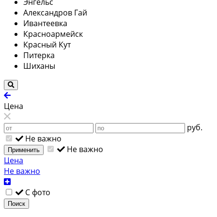
Энгельс
Александров Гай
Ивантеевка
Красноармейск
Красный Кут
Питерка
Шиханы
Цена
руб.
Не важно
Не важно
Применить
Цена
Не важно
С фото
Поиск