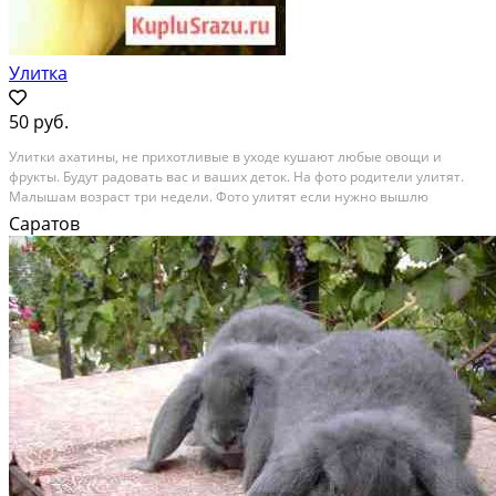
Улитка
50 руб.
Улитки ахатины, не прихотливые в уходе кушают любые овощи и
фрукты. Будут радовать вас и ваших деток. На фото родители улитят.
Малышам возраст три недели. Фото улитят если нужно вышлю
сообщением
Саратов