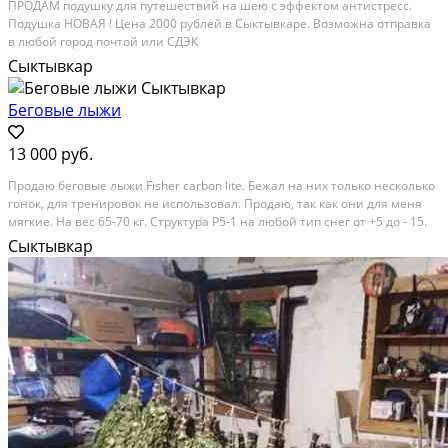
ПРОДАМ подушку для путешествий на шею с эффектом антистресс.
Подушка НОВАЯ ! Цена 2000 рублей в Сыктывкаре. Возможна отправка
в любой город почтой или СДЭК
Сыктывкар
Беговые лыжи
13 000 руб.
Продаю беговые лыжи Fisher carbon lite. Бежал на них только несколько
гонок, для тренировок не использовал. Продаю, так как они для меня
мягкие. На вес 65-70 кг. Структура P5-1 на любой тип снег от +5 до - 15.
Пара спорцех.202/10004105134 Возможен торг! Категория: спорт и
Сыктывкар
отдых