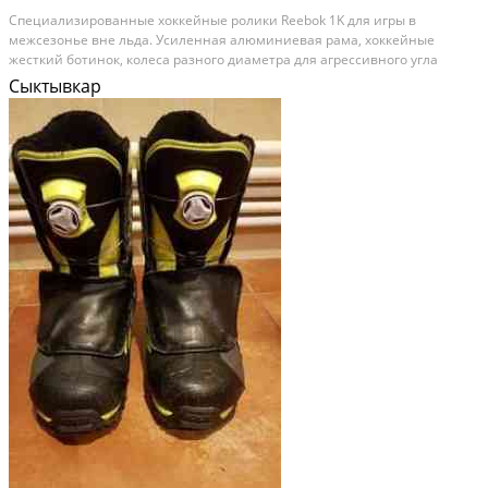
Специализированные хоккейные ролики Reebok 1K для игры в
межсезонье вне льда. Усиленная алюминиевая рама, хоккейные
жесткий ботинок, колеса разного диаметра для агрессивного угла
атаки. Хоккейная шнуровка через люверсы. Размер 9 (43 ru). Категория:
Сыктывкар
спорт и отдых