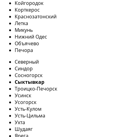
Койгородок
Корткерос
Краснозатонский
Летка
Микунь
Нижний Одес
Объячево
Печора
Северный
Синдор
Сосногорск
Сыктывкар
Троицко-Печорск
Усинск
Усогорск
Усть-Кулом
Усть-Цильма
Ухта
Шудаяг
Ярега