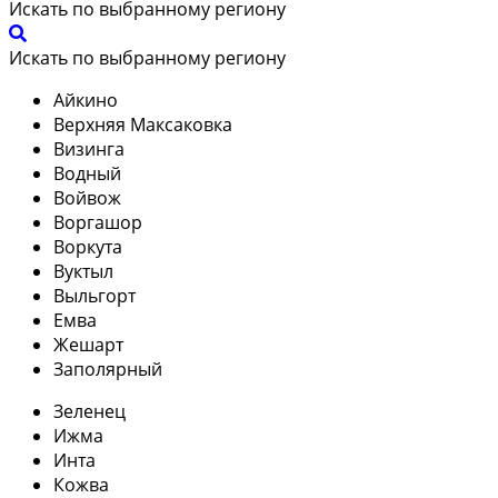
Искать по выбранному региону
Искать по выбранному региону
Айкино
Верхняя Максаковка
Визинга
Водный
Войвож
Воргашор
Воркута
Вуктыл
Выльгорт
Емва
Жешарт
Заполярный
Зеленец
Ижма
Инта
Кожва