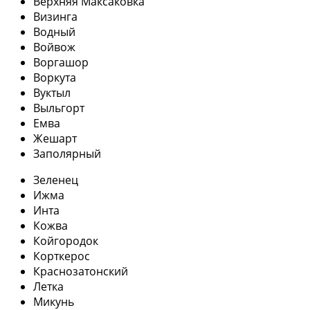
Верхняя Максаковка
Визинга
Водный
Войвож
Воргашор
Воркута
Вуктыл
Выльгорт
Емва
Жешарт
Заполярный
Зеленец
Ижма
Инта
Кожва
Койгородок
Корткерос
Краснозатонский
Летка
Микунь