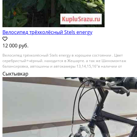
Велосипед трёхколёсный Stels energy
12 000 руб.
Велосипед трёхколёсный Stels energy в хорошем состоянии . Цвет
серебристый+чёрный. находится в Жешарте. а так же Шиномонтаж
балансировка, автошины и автокамеры 13,14,15,16"в наличии от
200руб. Очистка свечей зажигания. В Сыктывкаре, на колхозной.
Сыктывкар
Состояние: б/у.