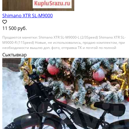
Shimano XTR SL-M9000
11 500 руб.
Продаются манетки: Shimano XTR SL-M9000-L (2/3Speed) Shimano XTR SL-
M9000-R (11Speed) Новые, не использовались, продаю комплектом, при
необходимости вышлю доп. фото, отправка ТК и почтой по полной
предоплате. Состояние: новое.
Сыктывкар