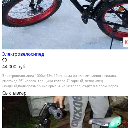
Электровелосипед
44 000 руб.
Электровелосипед 1000w,48v, 15ah, рама из алюминиевого сплава,
снегоход 26" колеса ,толщина колеса 4",горный, велосипед
мощный,полноразмерные крылья из металла, ездит в любой мороз.
Состояние: новое.
Сыктывкар