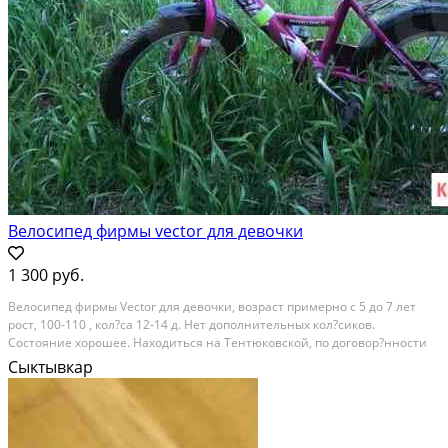
Велосипед фирмы vector для девочки
1 300 руб.
Велосипед фирмы Vector для девочки, возраст примерно с 5 до 7 лет
рост, 100-110 , кол?са 12-14 д. Нет дополнительных кол?сиков.
Состояние хорошее. Находиться на Тентюковской, по договор?нности
(если будете брать) привез?м в Эжву. Цена 1500 Состояние: б/у.
Сыктывкар