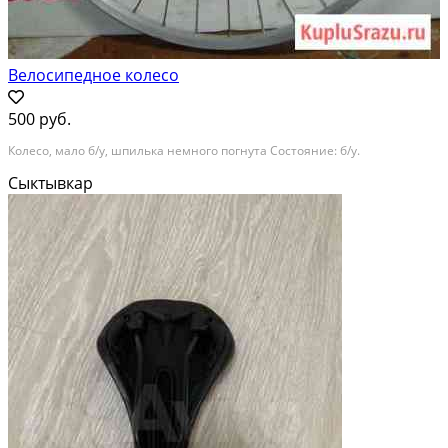
Велосипедное колесо
500 руб.
Колесо, мало б/у, шпилька немного погнута Состояние: б/у.
Сыктывкар