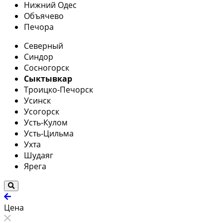
Нижний Одес
Объячево
Печора
Северный
Синдор
Сосногорск
Сыктывкар
Троицко-Печорск
Усинск
Усогорск
Усть-Кулом
Усть-Цильма
Ухта
Шудаяг
Ярега
Цена