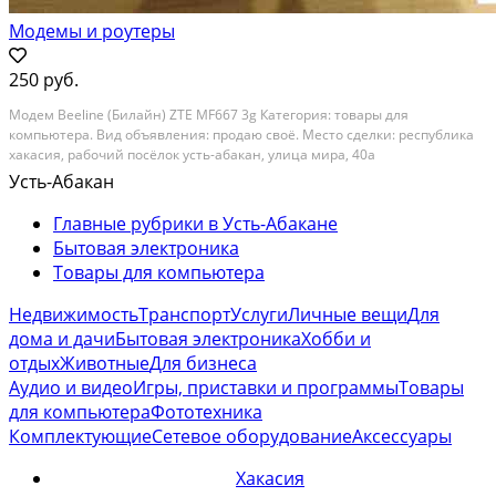
Модемы и роутеры
250 руб.
Модем Beeline (Билайн) ZTE MF667 3g Категория: товары для
компьютера. Вид объявления: продаю своё. Место сделки: республика
хакасия, рабочий посёлок усть-абакан, улица мира, 40а
Усть-Абакан
Главные рубрики в Усть-Абакане
Бытовая электроника
Товары для компьютера
Недвижимость
Транспорт
Услуги
Личные вещи
Для
дома и дачи
Бытовая электроника
Хобби и
отдых
Животные
Для бизнеса
Аудио и видео
Игры, приставки и программы
Товары
для компьютера
Фототехника
Комплектующие
Сетевое оборудование
Аксессуары
Хакасия