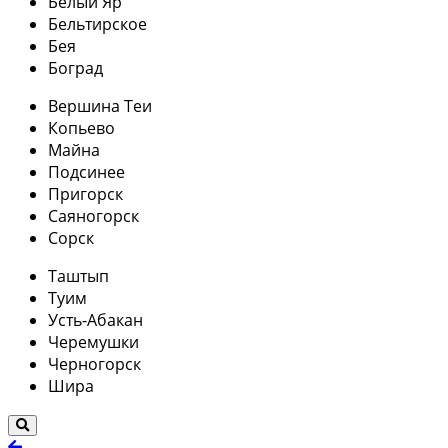
Белый Яр
Бельтирское
Бея
Боград
Вершина Теи
Копьево
Майна
Подсинее
Пригорск
Саяногорск
Сорск
Таштып
Туим
Усть-Абакан
Черемушки
Черногорск
Шира