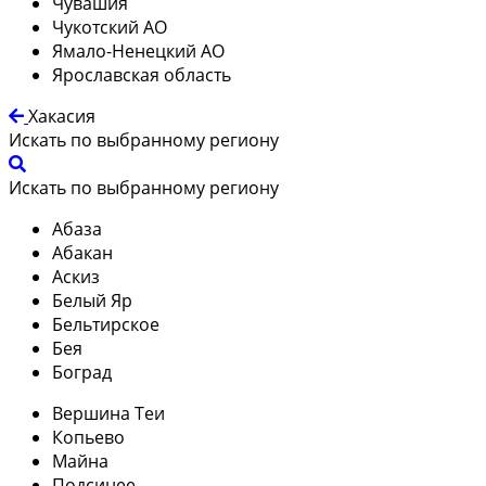
Чувашия
Чукотский АО
Ямало-Ненецкий АО
Ярославская область
Хакасия
Искать по выбранному региону
Искать по выбранному региону
Абаза
Абакан
Аскиз
Белый Яр
Бельтирское
Бея
Боград
Вершина Теи
Копьево
Майна
Подсинее