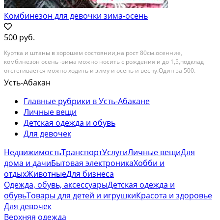
Комбинезон для девочки зима-осень
500 руб.
Куртка и штаны в хорошем состоянии,на рост 80см.осенние,
комбинезон осень -зима можно носить с рождения и до 1,5,подклад
отстёгивается можно ходить и зиму и осень и весну.Один за 500.
Категория: детская одежда и обувь. Размер: 86-92 см (1-2 года).
Усть-Абакан
Состояние: б/у
Главные рубрики в Усть-Абакане
Личные вещи
Детская одежда и обувь
Для девочек
Недвижимость
Транспорт
Услуги
Личные вещи
Для
дома и дачи
Бытовая электроника
Хобби и
отдых
Животные
Для бизнеса
Одежда, обувь, аксессуары
Детская одежда и
обувь
Товары для детей и игрушки
Красота и здоровье
Для девочек
Верхняя одежда