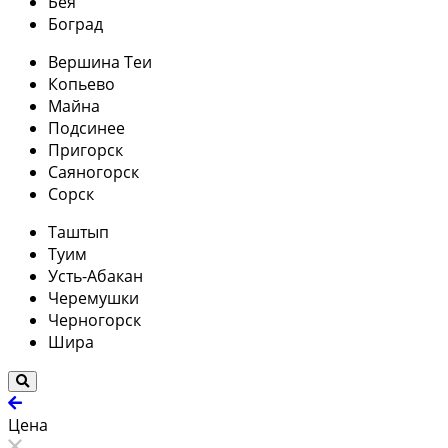
Бея
Боград
Вершина Теи
Копьево
Майна
Подсинее
Пригорск
Саяногорск
Сорск
Таштып
Туим
Усть-Абакан
Черемушки
Черногорск
Шира
Цена