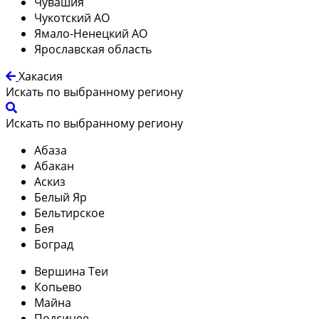
Чувашия
Чукотский АО
Ямало-Ненецкий АО
Ярославская область
Хакасия
Искать по выбранному региону
Искать по выбранному региону
Абаза
Абакан
Аскиз
Белый Яр
Бельтирское
Бея
Боград
Вершина Теи
Копьево
Майна
Подсинее