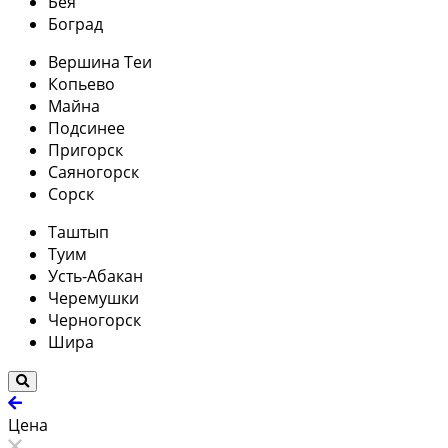
Бея
Боград
Вершина Теи
Копьево
Майна
Подсинее
Пригорск
Саяногорск
Сорск
Таштып
Туим
Усть-Абакан
Черемушки
Черногорск
Шира
Цена