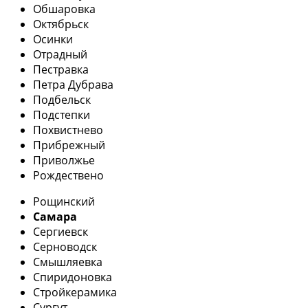
Обшаровка
Октябрьск
Осинки
Отрадный
Пестравка
Петра Дубрава
Подбельск
Подстепки
Похвистнево
Прибрежный
Приволжье
Рождествено
Рощинский
Самара
Сергиевск
Серноводск
Смышляевка
Спиридоновка
Стройкерамика
Сургут