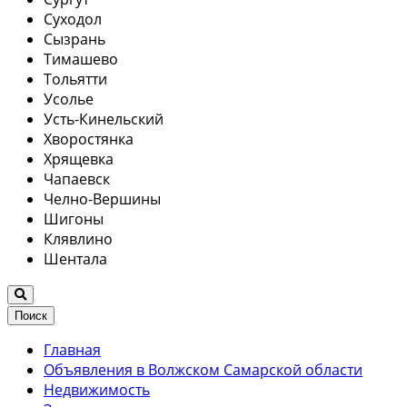
Суходол
Сызрань
Тимашево
Тольятти
Усолье
Усть-Кинельский
Хворостянка
Хрящевка
Чапаевск
Челно-Вершины
Шигоны
Клявлино
Шентала
Поиск
Главная
Объявления в Волжском Самарской области
Недвижимость