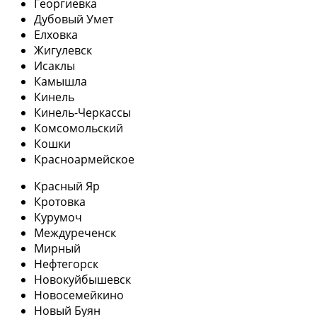
Георгиевка
Дубовый Умет
Елховка
Жигулевск
Исаклы
Камышла
Кинель
Кинель-Черкассы
Комсомольский
Кошки
Красноармейское
Красный Яр
Кротовка
Курумоч
Междуреченск
Мирный
Нефтегорск
Новокуйбышевск
Новосемейкино
Новый Буян