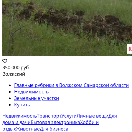
350 000 руб.
Волжский
Главные рубрики в Волжском Самарской области
Недвижимость
Земельные участки
Купить
Недвижимость
Транспорт
Услуги
Личные вещи
Для
дома и дачи
Бытовая электроника
Хобби и
отдых
Животные
Для бизнеса