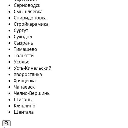
Серноводск
Смышляевка
Спиридоновка
Стройкерамика
Сургут
Суходол
Сызрань
Тимашево
Тольятти
Усолье
Усть-Кинельский
Хворостянка
Хрящевка
Чапаевск
Челно-Вершины
Шигоны
Клявлино
Шентала