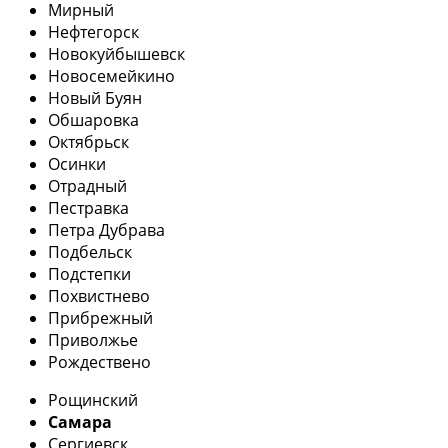
Мирный
Нефтегорск
Новокуйбышевск
Новосемейкино
Новый Буян
Обшаровка
Октябрьск
Осинки
Отрадный
Пестравка
Петра Дубрава
Подбельск
Подстепки
Похвистнево
Прибрежный
Приволжье
Рождествено
Рощинский
Самара
Сергиевск