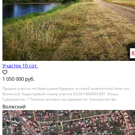
Участок 10 сот.
1 050 000 руб.
Продаю участок на берегу реки Курумка, в самой живописной зоне пос.
Волжский. Кадастровый номер участка 63:26:1804003:681. Улица
Суворовская, 1 Поселок активно застраивается. Электричество
подведено. Напротив Шведские дачи, рядом Муромский городок.
Волжский
Расстояние до города (км): В черте города