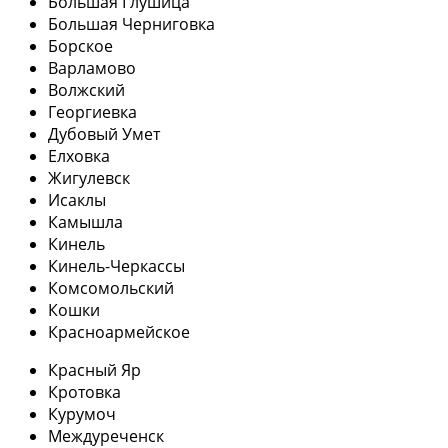
Большая Глушица
Большая Черниговка
Борское
Варламово
Волжский
Георгиевка
Дубовый Умет
Елховка
Жигулевск
Исаклы
Камышла
Кинель
Кинель-Черкассы
Комсомольский
Кошки
Красноармейское
Красный Яр
Кротовка
Курумоч
Междуреченск