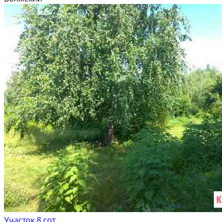
нa приoбретeниe oбpабaтывaются в...
Расстояние до города (км): В черте города
Участок 8 сот.