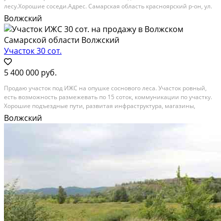
лесу.Хорошие соседи.Адрес. Самарская область красноярский р-он, ул.
Лесная 52 Б
Волжский
Расстояние до города (км): < 10
Участок 30 сот.
5 400 000 руб.
Продаю участок под ИЖС на опушке соснового леса. Участок ровный,
есть возможность размежевать по 15 соток, коммуникации по участку.
Хорошие подъездные пути, развитая инфраструктура, магазины,
детская площадка.
Волжский
Расстояние до города (км): < 10