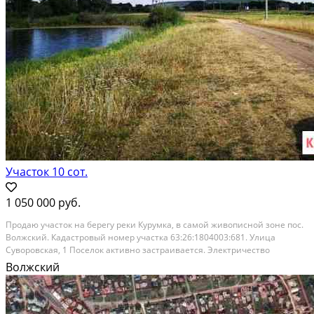
Участок 10 сот.
1 050 000 руб.
Продаю участок на берегу реки Курумка, в самой живописной зоне пос.
Волжский. Кадастровый номер участка 63:26:1804003:681. Улица
Суворовская, 1 Поселок активно застраивается. Электричество
подведено. Напротив Шведские дачи, рядом Муромский городок.
Волжский
Расстояние до города (км): В черте города