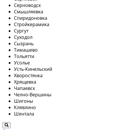
Серноводск
Смышляевка
Спиридоновка
Стройкерамика
Сургут
Суходол
Сызрань
Тимашево
Тольятти
Усолье
Усть-Кинельский
Хворостянка
Хрящевка
Чапаевск
Челно-Вершины
Шигоны
Клявлино
Шентала