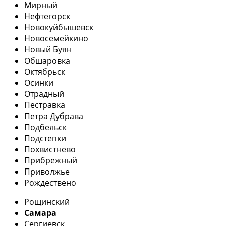
Мирный
Нефтегорск
Новокуйбышевск
Новосемейкино
Новый Буян
Обшаровка
Октябрьск
Осинки
Отрадный
Пестравка
Петра Дубрава
Подбельск
Подстепки
Похвистнево
Прибрежный
Приволжье
Рождествено
Рощинский
Самара
Сергиевск