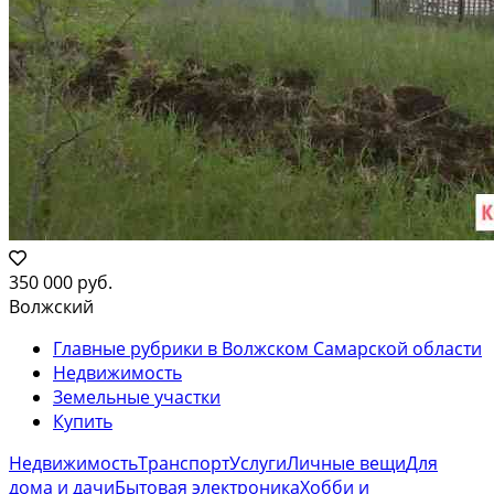
350 000 руб.
Волжский
Главные рубрики в Волжском Самарской области
Недвижимость
Земельные участки
Купить
Недвижимость
Транспорт
Услуги
Личные вещи
Для
дома и дачи
Бытовая электроника
Хобби и