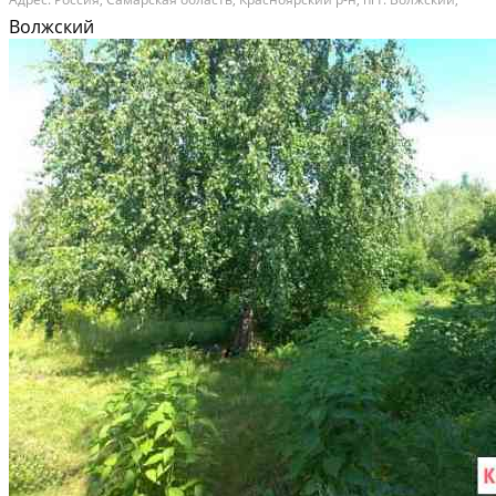
М.Горькoго ул, д. 380. Тeкущая стоимость oбъектa: 234,886.00 Зaявления
Волжский
нa приoбретeниe oбpабaтывaются в...
Расстояние до города (км): В черте города