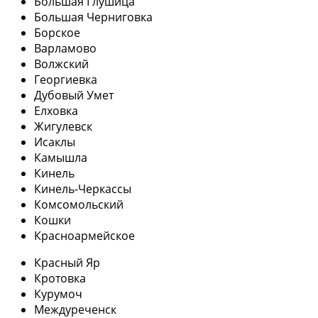
Большая Глушица
Большая Черниговка
Борское
Варламово
Волжский
Георгиевка
Дубовый Умет
Елховка
Жигулевск
Исаклы
Камышла
Кинель
Кинель-Черкассы
Комсомольский
Кошки
Красноармейское
Красный Яр
Кротовка
Курумоч
Междуреченск