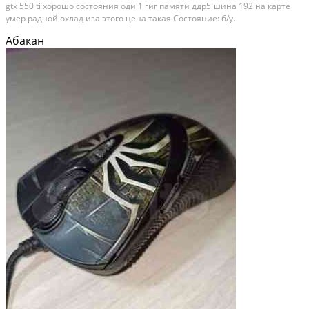
gtx 550 ti хорошо состояния оди 1 гиг памяти ддр5 шина 192 на карте
умер радной охлад иза этого цена такая Состояние: б/у.
Абакан