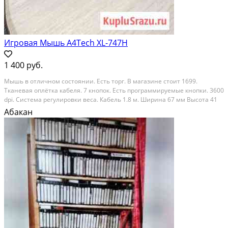
Игровая Мышь A4Tech XL-747H
1 400 руб.
Мышь в отличном состоянии. Есть торг. В магазине стоит 1699.
Тканевая оплётка кабеля. 7 кнопок. Есть программируемые кнопки. 3600
dpi. Система регулировки веса. Кабель 1.8 м. Ширина 67 мм Высота 41
мм Длина 125 мм Вес 148 г Состояние: б/у.
Абакан