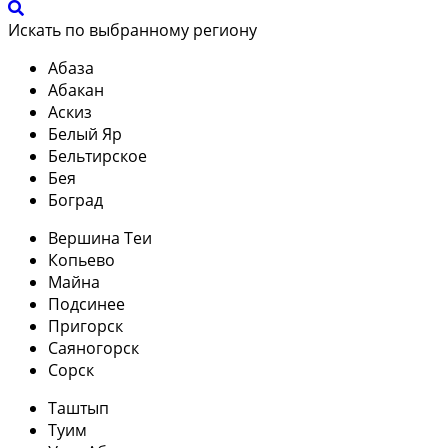
Искать по выбранному региону
Абаза
Абакан
Аскиз
Белый Яр
Бельтирское
Бея
Боград
Вершина Теи
Копьево
Майна
Подсинее
Пригорск
Саяногорск
Сорск
Таштып
Туим