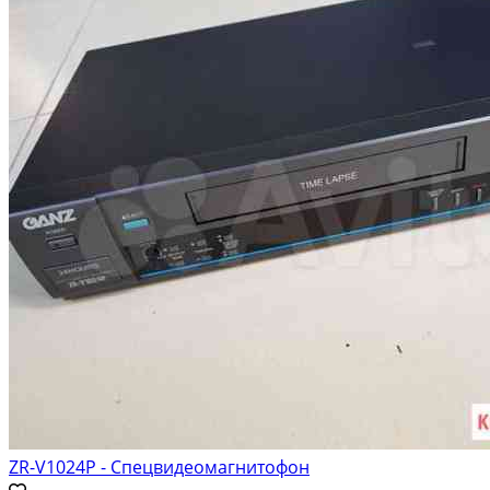
ZR-V1024P - Спецвидеомагнитофон