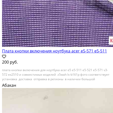
Плата кнопки включения ноутбука acer e5-571 e5-511
200 руб.
плата кнопки включения для ноутбука acer e5 e5-511 e5-521 e5-571 v3-
572 ex2510 и совместимых моделей z5wah ls-b161p фото соответствует
установка доставка отправка в регионы в наличии большой
ассортимент комплектующих для ноутбуков Состояние: б/у.
Абакан