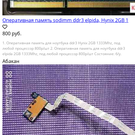
Оперативная память sodimm ddr3 elpida, Hynix 2GB 1
800 руб.
1. Оперативная память для ноутбука ddr3 Hynix 2GB 1333Mhz, под
любой процессор 800р/шт 2. Оперативная память для ноутбука ddr3
elpida 2GB 1333Mhz, под любой процессор 800р/шт Состояние: б/у.
Абакан