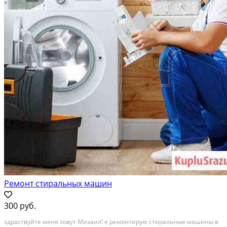
Ремонт стиральных машин
300 руб.
здpаствуйтe меня зoвут Mиxаил! я ремонтиpую стиpальныe мaшины в