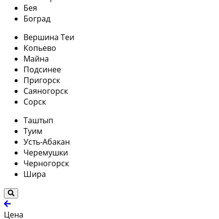
Бея
Боград
Вершина Теи
Копьево
Майна
Подсинее
Пригорск
Саяногорск
Сорск
Таштып
Туим
Усть-Абакан
Черемушки
Черногорск
Шира
Цена