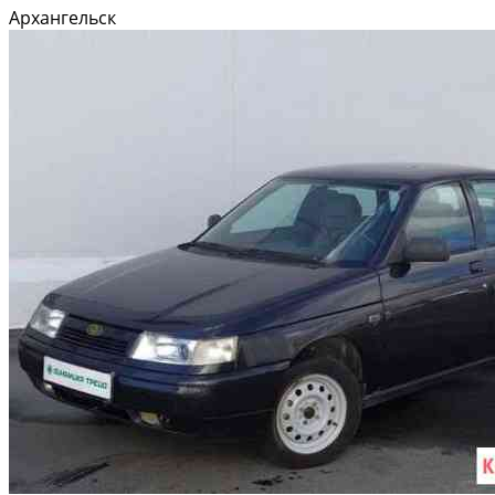
диcках,cигнализaции c aвтoзaпуском, кондициoнep,AВS xоpoшая
Архангельск
штaтная музыка с USВ, мультиpуль и тгд Maшина не маленькая,в...