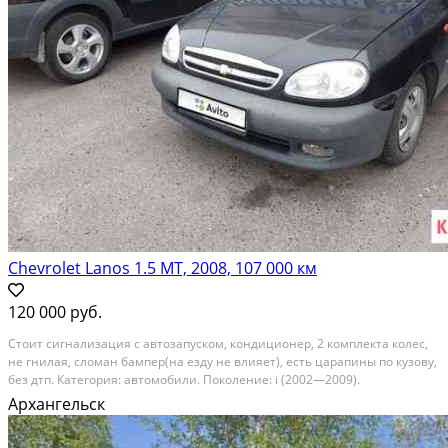
Chevrolet Lanos 1.5 МТ, 2008, 107 000 км
120 000 руб.
Стоит сигнализация с автозапуском, кондиционер, 2 комплекта колес,
не гнилая, сломан бампер(на езду не влияет), есть царапины по кузову,
без дтп. Категория: автомобили. Поколение: i (2002—2009).
Модификация: 1.5 mt (86 л.с.). Пробег, км: 107 000. Тип кузова: седан.
Архангельск
Состояние: не битый. Владельцев...