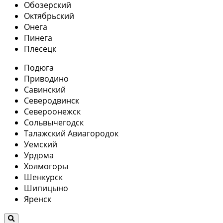
Обозерский
Октябрьский
Онега
Пинега
Плесецк
Подюга
Приводино
Савинский
Северодвинск
Североонежск
Сольвычегодск
Талажский Авиагородок
Уемский
Урдома
Холмогоры
Шенкурск
Шипицыно
Яренск