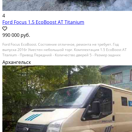
4
Ford Focus 1.5 EcoBoost AT Titanium
990 000 руб.
Ford Focus EcoBoost. Состояние отличное, ремонта не требует. Год
выпуска 2016г Уместен небольшой торг. Комплектация 1.5 EcoBoost AT
Titanium - Привод Передний - Количество дверей 5 - Размер задних
колес 205/55 R16 - Размер передних колес205/55 R16 - колесные диски
Архангельск
из алюминия -...