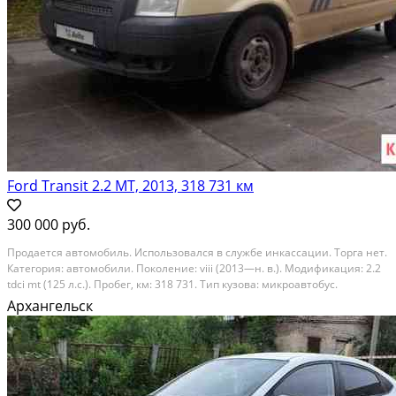
Ford Transit 2.2 МТ, 2013, 318 731 км
300 000 руб.
Продается автомобиль. Использовался в службе инкассации. Торга нет.
Категория: автомобили. Поколение: viii (2013—н. в.). Модификация: 2.2
tdci mt (125 л.с.). Пробег, км: 318 731. Тип кузова: микроавтобус.
Состояние: не битый. Владельцев по ПТС: 1. Количество дверей: 5. Тип
Архангельск
двигателя: дизель....