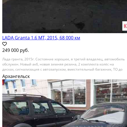
LADA Granta 1.6 МТ, 2015, 68 000 км
249 000 руб.
Лада гранта, 2015г. Состояние хорошее, я третий владелец, автомобиль
обслужен. Новый акб, новая зимняя резина, 2 комплекта колёс на
дисках, сигнализация с автозапуском, вместительный багажник, ТО до
21.02.2022г. Торг уместен. Салоны и перекупы не беспокоить! Категория:
Архангельск
автомобили. Поколение: i...