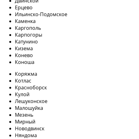
Двинской
Ерцево
Ильинско-Подомское
Каменка
Каргополь
Карпогоры
Катунино
Кизема
Конево
Коноша
Коряжма
Котлас
Красноборск
Кулой
Лешуконское
Малошуйка
Мезень
Мирный
Новодвинск
Няндома