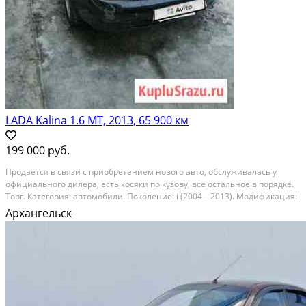
LADA Kalina 1.6 МТ, 2013, 65 900 км
199 000 руб.
Продается в связи с приобретением нового авто, обслуживалась у
официального дилера, есть косяки по кузову, все остальное в порядке.
Торг. Категория: автомобили. Поколение: i (2004—2013). Модификация:
1.6 mt (81 л.с.). Пробег, км: 65 900. Тип кузова: хетчбэк. Состояние: не
Архангельск
битый. Владельцев по...