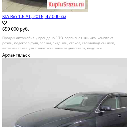
KIA Rio 1.6 AT, 2016, 47 000 км
650 000 руб.
Продам автомобиль, пройдено 3 ТО ,сервисная книжка, комплект
резин, подогрев руля, зеркал, сидений, стёкол, стеклоподъемники,
автосигнализация с запуском, защита двигателя, подушки
безопасности, управление аудиосистемой на руле, датчики парковки
Архангельск
Категория: автомобили. Поколение: iii рестайлинг...