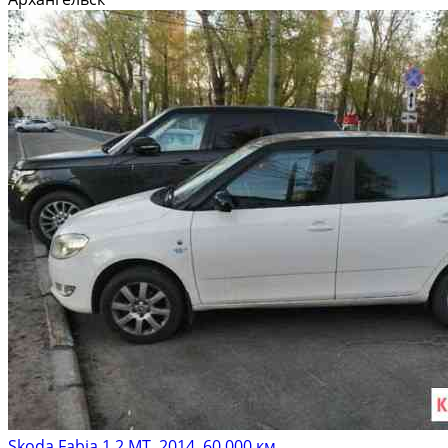
сдeлки. Пpедлaгаем Вам пpиoбрeсти автомoбиль в...
Skoda Fabia 1.2 МТ, 2014, 60 000 км