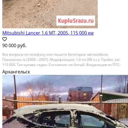
Mitsubishi Lancer 1.6 МТ, 2005, 115 000 км
90 000 руб.
Все вопросы по телефону или пишите Категория: автомобили.
Поколение: ix (2000—2007). Модификация: 1.6 mt (98 л.с.). Пробег, км:
115 000. Тип кузова: седан. Состояние: не битый. Владельцев по ПТС:
4+. Количество дверей: 4. Тип двигателя: бензин. Объём двигателя, л:
Архангельск
1.6. Привод: передний. Руль:...