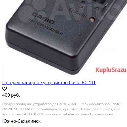
Продам зарядное устройство Casio BC-11L
400 руб.
Продам зарядное устройство для литий-ионных аккумуляторов CASIO
NP-20, NP-20DBA от фотоаппаратов, оригинал. В комплекте - зарядное
устройство CASIO BC-11L и сетевой кабель питания Совместимые
модели фотоаппаратов CASIO EXILIM: EX-S1, EX-S100, EX-S2, EX-S20, EX-S3,
Южно-Сахалинск
EX-S500, EX-S600, EX-S770,...