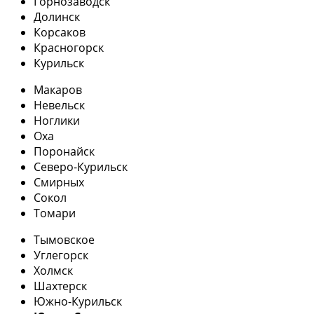
Горнозаводск
Долинск
Корсаков
Красногорск
Курильск
Макаров
Невельск
Ноглики
Оха
Поронайск
Северо-Курильск
Смирных
Сокол
Томари
Тымовское
Углегорск
Холмск
Шахтерск
Южно-Курильск