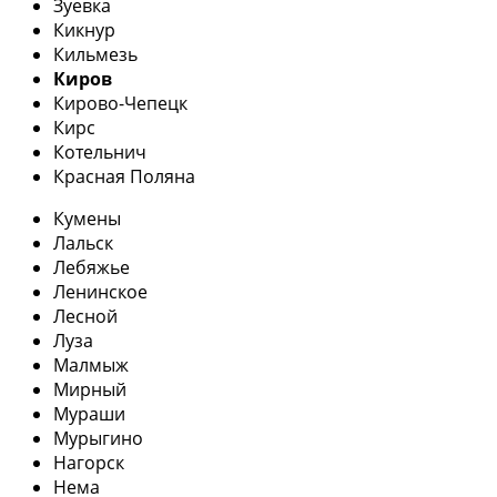
Зуевка
Кикнур
Кильмезь
Киров
Кирово-Чепецк
Кирс
Котельнич
Красная Поляна
Кумены
Лальск
Лебяжье
Ленинское
Лесной
Луза
Малмыж
Мирный
Мураши
Мурыгино
Нагорск
Нема