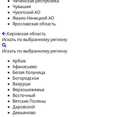
Чеченская республика
Чувашия
Чукотский АО
Ямало-Ненецкий АО
Ярославская область
Кировская область
Искать по выбранному региону
Искать по выбранному региону
Арбаж
Афанасьево
Белая Холуница
Богородское
Вахруши
Верхошижемье
Восточный
Вятские Поляны
Даровской
Демьяново