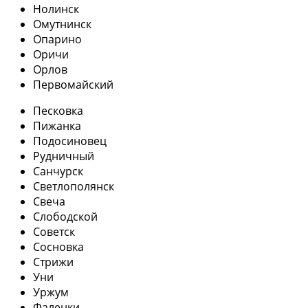
Нолинск
Омутнинск
Опарино
Оричи
Орлов
Первомайский
Песковка
Пижанка
Подосиновец
Рудничный
Санчурск
Светлополянск
Свеча
Слободской
Советск
Сосновка
Стрижи
Уни
Уржум
Фаленки