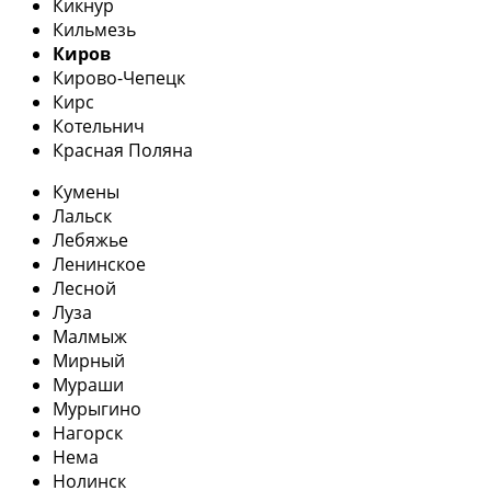
Кикнур
Кильмезь
Киров
Кирово-Чепецк
Кирс
Котельнич
Красная Поляна
Кумены
Лальск
Лебяжье
Ленинское
Лесной
Луза
Малмыж
Мирный
Мураши
Мурыгино
Нагорск
Нема
Нолинск