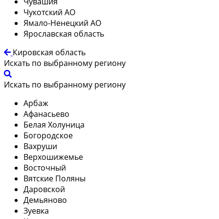
Чувашия
Чукотский АО
Ямало-Ненецкий АО
Ярославская область
Кировская область
Искать по выбранному региону
Искать по выбранному региону
Арбаж
Афанасьево
Белая Холуница
Богородское
Вахруши
Верхошижемье
Восточный
Вятские Поляны
Даровской
Демьяново
Зуевка