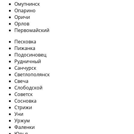
Омутнинск
Опарино
Оричи
Орлов
Первомайский
Песковка
Пижанка
Подосиновец
Рудничный
Санчурск
Светлополянск
Свеча
Слободской
Советск
Сосновка
Стрижи
Уни
Уржум
Фаленки
Юрья