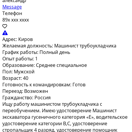
александр
Message
Телефон
89x xxx xxxx
Адрес:
Киров
Желаемая должность:
Машинист трубоукладчика
График работы:
Полный день
Опыт работы:
1
Образование:
Среднее специальное
Пол:
Мужской
Возраст:
40
Готовность к командировкам:
Готов
Переезд:
Возможен
Гражданство:
Россия
Ищу работу машинистом трубоукладчика с
переобучением. Имею удостоверение Машинист
экскаватора гусеничного категория «Е», водительское
удостоверение категории В,С, удостоверение
стропальщик 4 разряд, удостоверение помощник