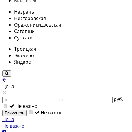
Малгобек
Назрань
Нестеровская
Орджоникидзевская
Сагопши
Сурхахи
Троицкая
Экажево
Яндаре
Цена
руб.
Не важно
Не важно
Применить
Цена
Не важно