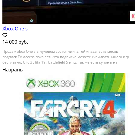
Xbox One s
14 000 руб.
Продам xbox One s в нулевом состоянии, 2 геймпада, есть месяц
подписк EA access пока есть эта подписка можете скачивать много игр
бесплатно, UFc 3 , fifa 19 , battlefield 5 и тд, так же есть купоны на
падписки xbox game pass и xbox Live. Эти пописки так же дают очень
Назрань
много игр. Категория: игры,...