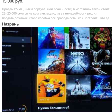
15 000 руб.
Продам PS VR ( шлем вертуальной реальности) в магазинах такой стоит
22- 25 000 смотря на комплектацию, из за ненадобности решил
продать,возможен торг. коробка все провода есть , как настроить что да
как я вам скажу, вся инфа по номеру. Категория: игры, приставки и
Назрань
программы