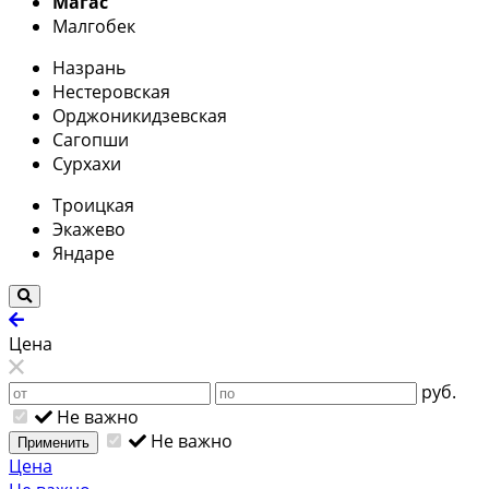
Магас
Малгобек
Назрань
Нестеровская
Орджоникидзевская
Сагопши
Сурхахи
Троицкая
Экажево
Яндаре
Цена
руб.
Не важно
Не важно
Применить
Цена