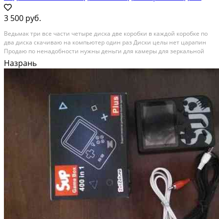
3 500 руб.
Ведьмак три все части четыре диска две коробки в каждой коробке по
два диска скачиваю на компьютер один раз Диски целы нет царапин
Продаю по ненадобности нужны деньги для камеры для зеркальной
камеры диски лицензионные Категория: игры, приставки и программы.
Назрань
Вид объявления: продаю своё. Место...