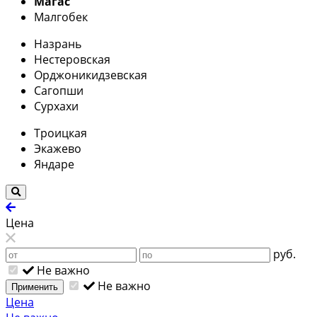
Магас
Малгобек
Назрань
Нестеровская
Орджоникидзевская
Сагопши
Сурхахи
Троицкая
Экажево
Яндаре
Цена
руб.
Не важно
Не важно
Применить
Цена