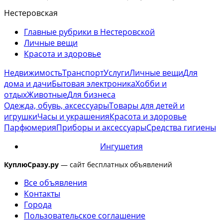
Нестеровская
Главные рубрики в Нестеровской
Личные вещи
Красота и здоровье
Недвижимость
Транспорт
Услуги
Личные вещи
Для
дома и дачи
Бытовая электроника
Хобби и
отдых
Животные
Для бизнеса
Одежда, обувь, аксессуары
Товары для детей и
игрушки
Часы и украшения
Красота и здоровье
Парфюмерия
Приборы и аксессуары
Средства гигиены
Ингушетия
КуплюСразу.ру
— сайт бесплатных объявлений
Все объявления
Контакты
Города
Пользовательское соглашение