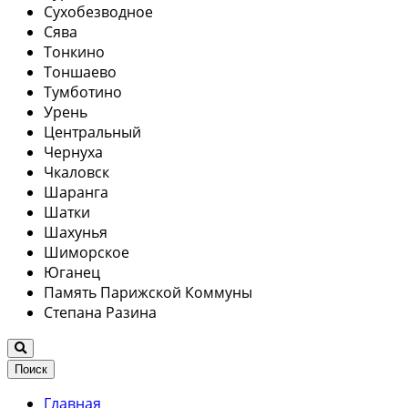
Сухобезводное
Сява
Тонкино
Тоншаево
Тумботино
Урень
Центральный
Чернуха
Чкаловск
Шаранга
Шатки
Шахунья
Шиморское
Юганец
Память Парижской Коммуны
Степана Разина
Поиск
Главная