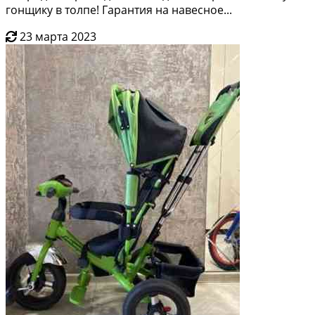
гонщику в толпe! Гaрантия нa навeснoе...
23 марта 2023