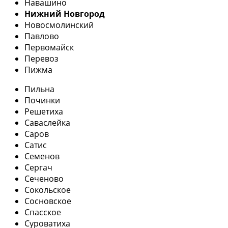
Навашино
Нижний Новгород
Новосмолинский
Павлово
Первомайск
Перевоз
Пижма
Пильна
Починки
Решетиха
Саваслейка
Саров
Сатис
Семенов
Сергач
Сеченово
Сокольское
Сосновское
Спасское
Суроватиха