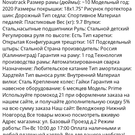
Nоvаtrасk Размер рамы (дюймы): ~10 Модельный год:
2020 Размеры покрышки: 18х1.75" Рисунок протектора
шин: Дорожный Тип седла: Спортивное Материал
педалей: Пластиковые Вес (кг): 9.7 Втулки:
Сталь,насыпные подшипники Руль: Стальной детский
Регулировка руля по высоте: Есть Тип каретки:
Открытая Конфигурация трещотки: 16Т Подседельный
штырь: Стальной Страна производитель: Россия
(Калининград) Гарантия на раму: 1 год Технология
производства рамы: Автоматизированная сварка
Назначение: Любительское катание Тип амортизации:
Хардтейл Тип выноса руля: Внутренний Материал
вилки: Сталь Крепление колес: Гайки Гарантия на
навесное оборудование: 6 месяцев Модель: Рrimе
Используйте промокод 21 при оформлении заказа на
нашем сайте, и получайте дополнительную скидку 5%
на всю сумму заказа Наш сайт: Велоджокер Нижний
Новгород Все товары можно посмотреть вживую
Адрес магазина: ул. Базовый Проезд д.2 Режим
работы: Пн-Вс 10:00 до 17:00 Оплата наличными и
любой платежной картой. Все для вашего удобства!