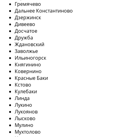
Гремячево
Дальнее Константиново
Дзержинск
Дивеево
Досчатое
Дружба
Ждановский
Заволжье
Ильиногорск
Княгинино
Ковернино
Красные Баки
Кстово
Кулебаки
Линда
Лукино
Лукоянов
Лысково
Мулино
Мухтолово