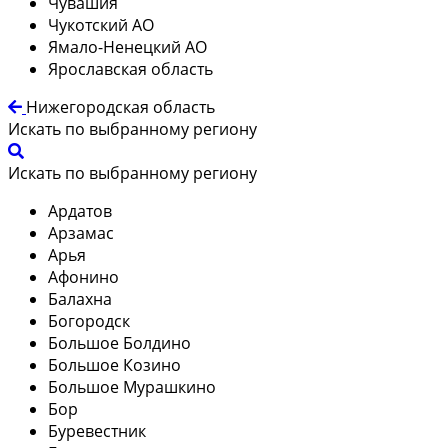
Чувашия
Чукотский АО
Ямало-Ненецкий АО
Ярославская область
Нижегородская область
Искать по выбранному региону
Искать по выбранному региону
Ардатов
Арзамас
Арья
Афонино
Балахна
Богородск
Большое Болдино
Большое Козино
Большое Мурашкино
Бор
Буревестник