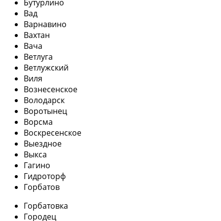
Бутурлино
Вад
Варнавино
Вахтан
Вача
Ветлуга
Ветлужский
Виля
Вознесенское
Володарск
Воротынец
Ворсма
Воскресенское
Выездное
Выкса
Гагино
Гидроторф
Горбатов
Горбатовка
Городец