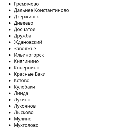
Гремячево
Дальнее Константиново
Дзержинск
Дивеево
Досчатое
Дружба
Ждановский
Заволжье
Ильиногорск
Княгинино
Ковернино
Красные Баки
Кстово
Кулебаки
Линда
Лукино
Лукоянов
Лысково
Мулино
Мухтолово