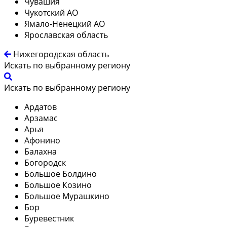
Чувашия
Чукотский АО
Ямало-Ненецкий АО
Ярославская область
Нижегородская область
Искать по выбранному региону
Искать по выбранному региону
Ардатов
Арзамас
Арья
Афонино
Балахна
Богородск
Большое Болдино
Большое Козино
Большое Мурашкино
Бор
Буревестник