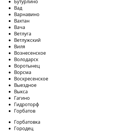
Бутурлино
Вад
Варнавино
Вахтан
Вача
Ветлуга
Ветлужский
Виля
Вознесенское
Володарск
Воротынец
Ворсма
Воскресенское
Выездное
Выкса
Гагино
Гидроторф
Горбатов
Горбатовка
Городец