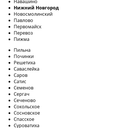
Навашино
Нижний Новгород
Новосмолинский
Павлово
Первомайск
Перевоз
Пижма
Пильна
Починки
Решетиха
Саваслейка
Саров
Сатис
Семенов
Сергач
Сеченово
Сокольское
Сосновское
Спасское
Суроватиха