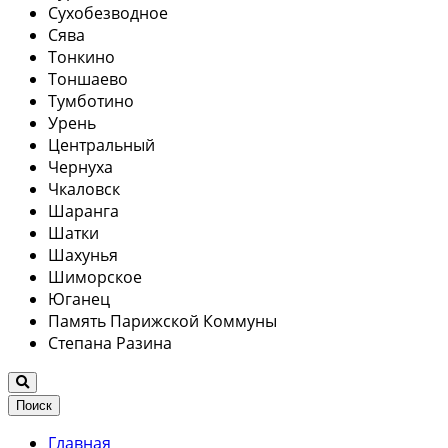
Сухобезводное
Сява
Тонкино
Тоншаево
Тумботино
Урень
Центральный
Чернуха
Чкаловск
Шаранга
Шатки
Шахунья
Шиморское
Юганец
Память Парижской Коммуны
Степана Разина
Поиск
Главная