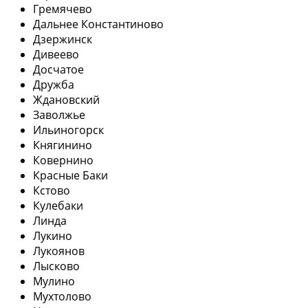
Гремячево
Дальнее Константиново
Дзержинск
Дивеево
Досчатое
Дружба
Ждановский
Заволжье
Ильиногорск
Княгинино
Ковернино
Красные Баки
Кстово
Кулебаки
Линда
Лукино
Лукоянов
Лысково
Мулино
Мухтолово