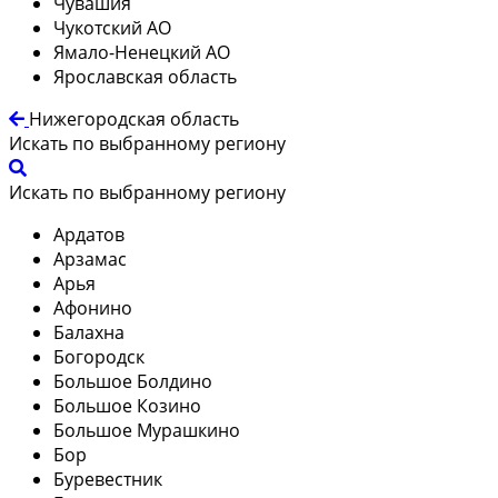
Чувашия
Чукотский АО
Ямало-Ненецкий АО
Ярославская область
Нижегородская область
Искать по выбранному региону
Искать по выбранному региону
Ардатов
Арзамас
Арья
Афонино
Балахна
Богородск
Большое Болдино
Большое Козино
Большое Мурашкино
Бор
Буревестник