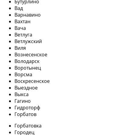
Бутурлино
Вад
Варнавино
Вахтан
Вача
Ветлуга
Ветлужский
Виля
Вознесенское
Володарск
Воротынец
Ворсма
Воскресенское
Выездное
Выкса
Гагино
Гидроторф
Горбатов
Горбатовка
Городец