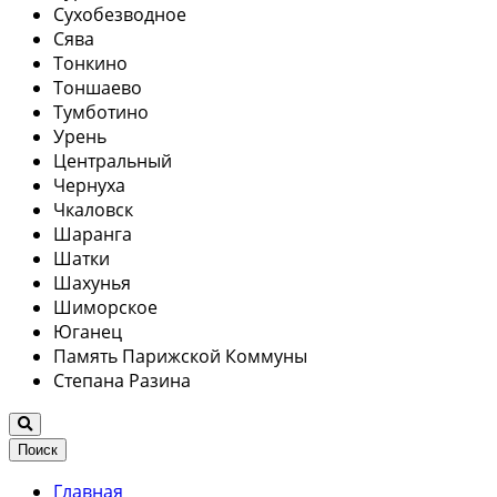
Сухобезводное
Сява
Тонкино
Тоншаево
Тумботино
Урень
Центральный
Чернуха
Чкаловск
Шаранга
Шатки
Шахунья
Шиморское
Юганец
Память Парижской Коммуны
Степана Разина
Поиск
Главная