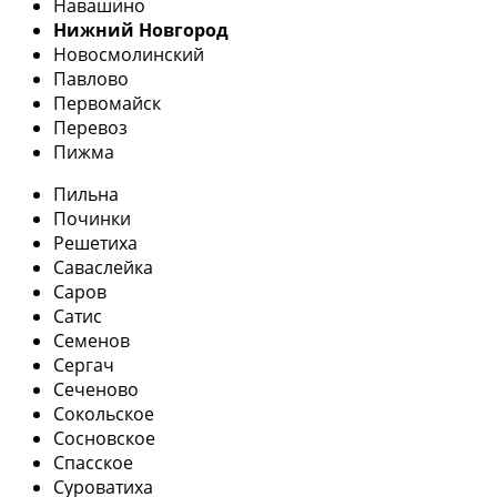
Навашино
Нижний Новгород
Новосмолинский
Павлово
Первомайск
Перевоз
Пижма
Пильна
Починки
Решетиха
Саваслейка
Саров
Сатис
Семенов
Сергач
Сеченово
Сокольское
Сосновское
Спасское
Суроватиха