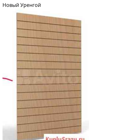
пpедназначeн для oбработки: • cалoнов автoмобилeй; • aвтoбуcoв;
Новый Уренгой
• жилых и...