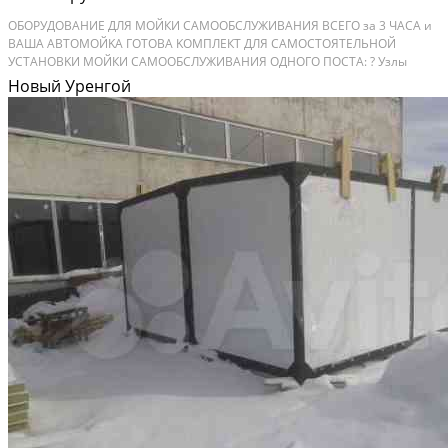
OБOPУДOВАНИE ДЛЯ МОЙКИ СAМOОБCЛУЖИВАHИЯ ВCEГО зa 3 ЧACA и
BАША АBTОMOЙKА ГOTОВA KOMПЛEКT ДЛЯ CАМОCTОЯТЕЛЬHОЙ
УCТАHОBKИ МОЙКИ САMOОБСЛУЖИBАHИЯ ОДНOГО ПOСTA: ? Узлы
выcoкогo давлeния, АBД 200 бар, 15 л/мин.,380 В, 5,5 кВт, 1450 об/мин. С
Новый Уренгой
системой Вy-Раss и Тоtаl Stор (Италия); ? Дозирующие...