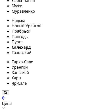
Лабытнанги
Мужи
Муравленко
Надым
Новый Уренгой
Ноябрьск
Пангоды
Пурпе
Салехард
Тазовский
Тарко-Сале
Уренгой
Ханымей
Харп
Яр-Сале
Цена