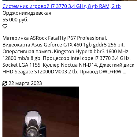
Системник игровой i7 3770 3,4 GHz, 8 gb RAM, 2 tb
Орджоникидзевская
55 000 руб.
Материнка ASRock Fatal1ty P67 Professional.
Видеокарта Asus Geforce GTX 460 1gb gddr5 256 bit.
Оперативная память Kingston HyperX bbr3 1600 MHz
12800 mb/s 8 gb. Процессор intel cope i7 3770 3.4 GHz.
Socket LGA 1155. Куллер Noctua NH-D14. Джесткий диск
HHD Seagate ST2000DM003 2 tb. Привод DWD+RW....
22 марта 2023