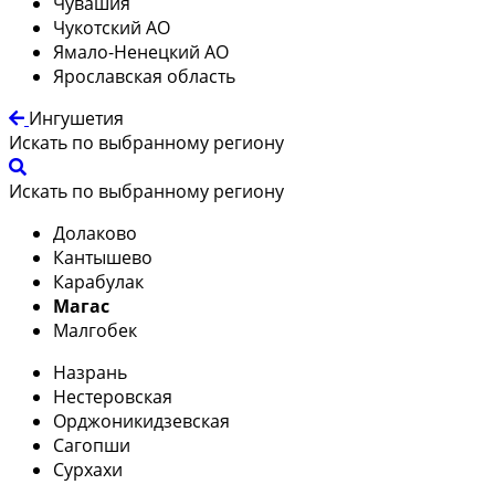
Чувашия
Чукотский АО
Ямало-Ненецкий АО
Ярославская область
Ингушетия
Искать по выбранному региону
Искать по выбранному региону
Долаково
Кантышево
Карабулак
Магас
Малгобек
Назрань
Нестеровская
Орджоникидзевская
Сагопши
Сурхахи