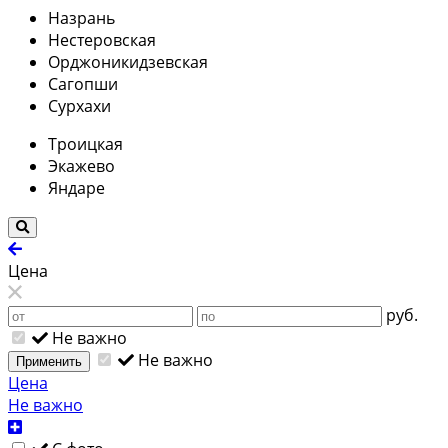
Назрань
Нестеровская
Орджоникидзевская
Сагопши
Сурхахи
Троицкая
Экажево
Яндаре
Цена
руб.
Не важно
Не важно
Применить
Цена
Не важно