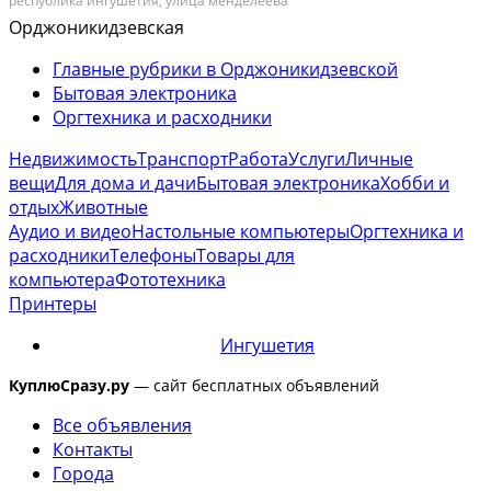
республика ингушетия, улица менделеева
Орджоникидзевская
Главные рубрики в Орджоникидзевской
Бытовая электроника
Оргтехника и расходники
Недвижимость
Транспорт
Работа
Услуги
Личные
вещи
Для дома и дачи
Бытовая электроника
Хобби и
отдых
Животные
Аудио и видео
Настольные компьютеры
Оргтехника и
расходники
Телефоны
Товары для
компьютера
Фототехника
Принтеры
Ингушетия
КуплюСразу.ру
— сайт бесплатных объявлений
Все объявления
Контакты
Города