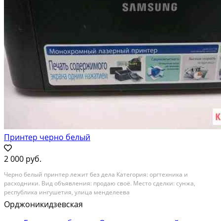
Принтер черно белый
2 000 руб.
Черно белый принтер лежит без дела Категория: оргтехника и
расходники. Вид объявления: продаю своё. Место сделки: сунжа,
республика ингушетия, улица менделеева
Орджоникидзевская