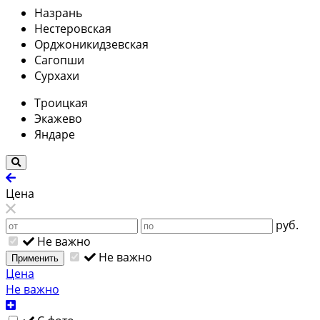
Назрань
Нестеровская
Орджоникидзевская
Сагопши
Сурхахи
Троицкая
Экажево
Яндаре
Цена
руб.
Не важно
Не важно
Применить
Цена
Не важно