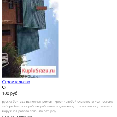
Строительсво
100 руб.
русска бригада выполнит ремонт кровли любой сложности хоз постоик
заборы битонне работы работаем по договору + горантия внутриния и
наружная работа связь по ватцапу