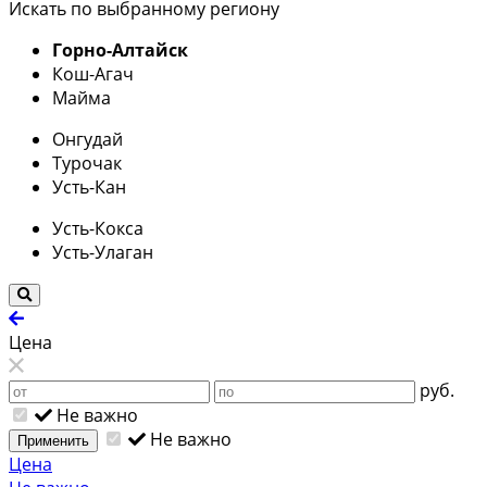
Искать по выбранному региону
Горно-Алтайск
Кош-Агач
Майма
Онгудай
Турочак
Усть-Кан
Усть-Кокса
Усть-Улаган
Цена
руб.
Не важно
Не важно
Применить
Цена