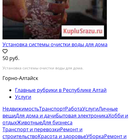
Установка системы очистки воды для дома
50 руб.
Установка системы очистки воды для дома.
Горно-Алтайск
Главные рубрики в Республике Алтай
Услуги
Недвижимость
Транспорт
Работа
Услуги
Личные
вещи
Для дома и дачи
Бытовая электроника
Хобби и
отдых
Животные
Для бизнеса
Транспорт и перевозки
Ремонт и
строительство
Красота и здоровье
Уборка
Ремонт и