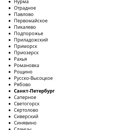
Нурма
Отрадное
Павлово
Первомайское
Пикалево
Подпорожье
Приладожский
Приморск
Приозерск
Рахья
Романовка
Рощино
Русско-Высоцкое
Рябово
Санкт-Петербург
Саперное
Светогорск
Сертолово
Сиверский
Синявино
Сланцы