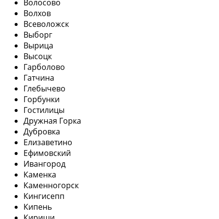
Волосово
Волхов
Всеволожск
Выборг
Вырица
Высоцк
Гарболово
Гатчина
Глебычево
Горбунки
Гостилицы
Дружная Горка
Дубровка
Елизаветино
Ефимовский
Ивангород
Каменка
Каменногорск
Кингисепп
Кипень
Кириши