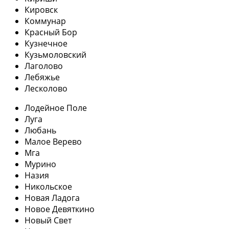
Кировск
Коммунар
Красный Бор
Кузнечное
Кузьмоловский
Лаголово
Лебяжье
Лесколово
Лодейное Поле
Луга
Любань
Малое Верево
Мга
Мурино
Назия
Никольское
Новая Ладога
Новое Девяткино
Новый Свет