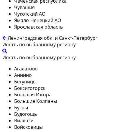
Чеченская республика
Чувашия
Чукотский АО
Ямало-Ненецкий АО
Ярославская область
Ленинградская обл. и Санкт-Петербург
Искать по выбранному региону
Искать по выбранному региону
Агалатово
Аннино
Бегуницы
Бокситогорск
Большая Ижора
Большие Колпаны
Бугры
Будогощь
Виллози
Войсковицы