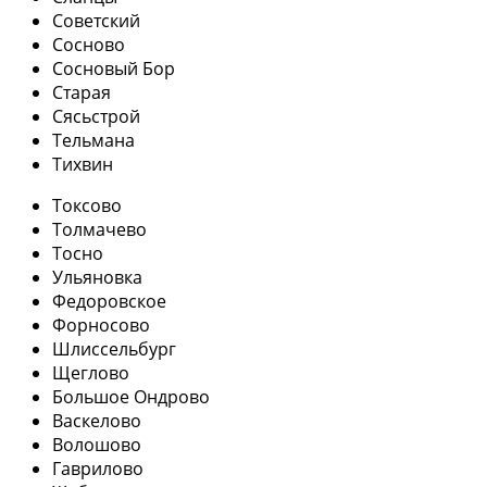
Советский
Сосново
Сосновый Бор
Старая
Сясьстрой
Тельмана
Тихвин
Токсово
Толмачево
Тосно
Ульяновка
Федоровское
Форносово
Шлиссельбург
Щеглово
Большое Ондрово
Васкелово
Волошово
Гаврилово