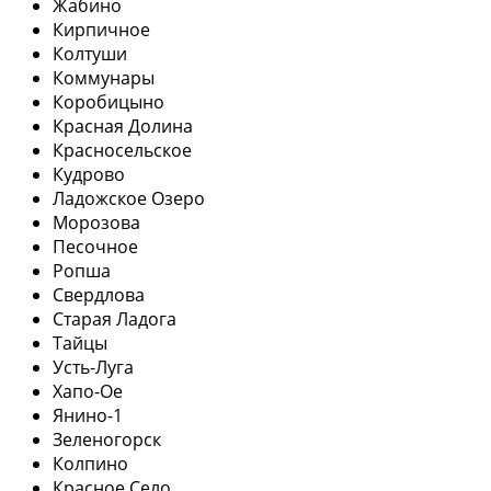
Жабино
Кирпичное
Колтуши
Коммунары
Коробицыно
Красная Долина
Красносельское
Кудрово
Ладожское Озеро
Морозова
Песочное
Ропша
Свердлова
Старая Ладога
Тайцы
Усть-Луга
Хапо-Ое
Янино-1
Зеленогорск
Колпино
Красное Село