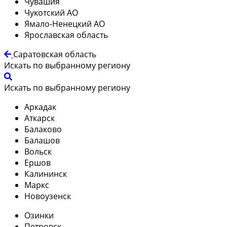
Чувашия
Чукотский АО
Ямало-Ненецкий АО
Ярославская область
Саратовская область
Искать по выбранному региону
Искать по выбранному региону
Аркадак
Аткарск
Балаково
Балашов
Вольск
Ершов
Калининск
Маркс
Новоузенск
Озинки
Петровск