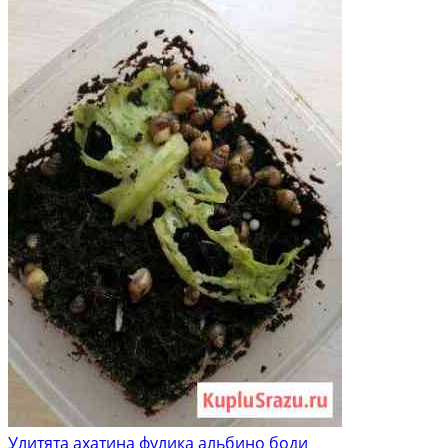
Улитята ахатина фулика альбино боди