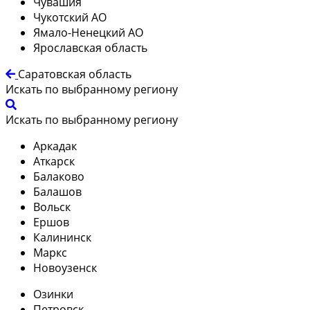
Чувашия
Чукотский АО
Ямало-Ненецкий АО
Ярославская область
Саратовская область
Искать по выбранному региону
Искать по выбранному региону
Аркадак
Аткарск
Балаково
Балашов
Вольск
Ершов
Калининск
Маркс
Новоузенск
Озинки
Петровск