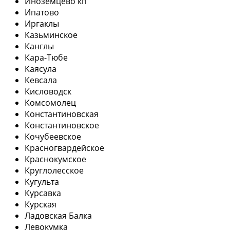
Иноземцево кп
Ипатово
Иргаклы
Казьминское
Канглы
Кара-Тюбе
Каясула
Кевсала
Кисловодск
Комсомолец
Константиновская
Константиновское
Кочубеевское
Красногвардейское
Краснокумское
Круглолесское
Кугульта
Курсавка
Курская
Ладовская Балка
Левокумка