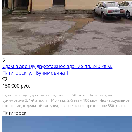
5
Сдам в аренду двухэтажное здание пл. 240 кв.м.,
Пятигорск, ул. Бунимовича 1
150 000 руб.
Сдам в аренду двухэтажное здание пл. 240 кв.м., Пятигорск, ул.
Бунимовича 3, 1-й этаж пл. 140 кв.м., 2-й этаж 100 кв.м. Индивидуальное
отопление, отдельный сан.узел, электричество трехфазное 380 вт.час.
Здание находится в районе городского Автовокзала, удобный подъезд,
Пятигорск
место для разгрузки, охрана...
В аренду; Площадь: 240 м²; Сдает: Посредник; Размер комиссии: 100%;
Залог: Без залога