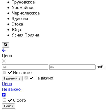
Труновское
Урожайное
Чернолесское
Эдиссия
Этока
Юца
Ясная Поляна
Цена
руб.
Не важно
Не важно
Применить
Цена
Не важно
С фото
Поиск