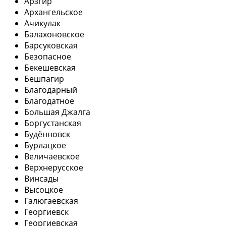
Арзгир
Архангельское
Ачикулак
Балахоновское
Барсуковская
Безопасное
Бекешевская
Бешпагир
Благодарный
Благодатное
Большая Джалга
Боргустанская
Будённовск
Бурлацкое
Величаевское
Верхнерусское
Винсады
Высоцкое
Галюгаевская
Георгиевск
Георгиевская