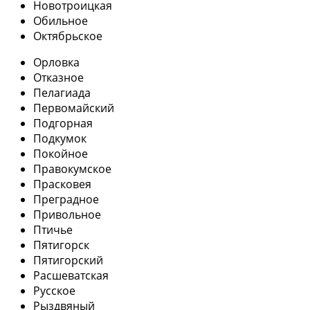
Новотроицкая
Обильное
Октябрьское
Орловка
Отказное
Пелагиада
Первомайский
Подгорная
Подкумок
Покойное
Правокумское
Прасковея
Преградное
Привольное
Птичье
Пятигорск
Пятигорский
Расшеватская
Русское
Рыздвяный