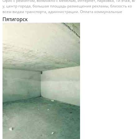
Офис с ремонтом, возможно с мебелью, интернет, парковка, 1й этаж, в/
у, центр города, большая площадь размещения рекламы, близость ко
всем видам транспорта, администрации. Оплата коммунальные
платежи.
Пятигорск
В аренду; Площадь: 20 м²; Сдает: Собственник; Залог: 1 месяц