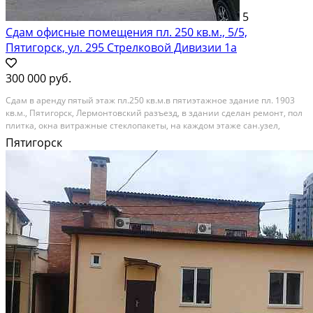
5
Сдам офисные помещения пл. 250 кв.м., 5/5,
Пятигорск, ул. 295 Стрелковой Дивизии 1а
300 000 руб.
Сдам в аренду пятый этаж пл.250 кв.м.в пятиэтажное здание пл. 1903
кв.м., Пятигорск, Лермонтовский разъезд, в здании сделан ремонт, пол
плитка, окна витражные стеклопакеты, на каждом этаже сан.узел,
отдельный вход, пожарная сигнализация. Сдается помещение
Пятигорск
поэтажно или все здание, предоставляются...
В аренду; Площадь: 250 м²; Сдает: Посредник; Размер комиссии: 50%;
Залог: Без залога