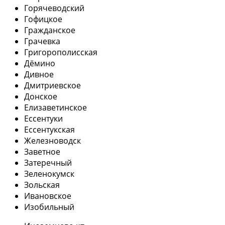
Горячеводский
Гофицкое
Гражданское
Грачевка
Григорополисская
Дёмино
Дивное
Дмитриевское
Донское
Елизаветинское
Ессентуки
Ессентукская
Железноводск
Заветное
Затеречный
Зеленокумск
Зольская
Ивановское
Изобильный