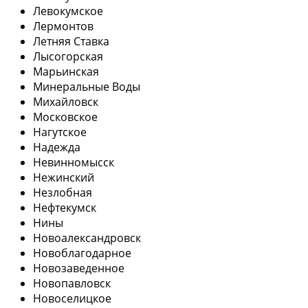
Левокумское
Лермонтов
Летняя Ставка
Лысогорская
Марьинская
Минеральные Воды
Михайловск
Московское
Нагутское
Надежда
Невинномысск
Нежинский
Незлобная
Нефтекумск
Нины
Новоалександровск
Новоблагодарное
Новозаведенное
Новопавловск
Новоселицкое