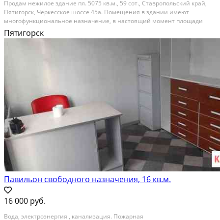
Продам нежилое здание пл. 5075 кв.м., 59 сот., Ставропольский край,
Пятигорск, Черкесское шоссе 45а. Помещения в здании имеют
многофункциональное назначение, в настоящий момент площади
здания разделены на модули и используются арендаторами по
Пятигорск
продаже сантехники, напольных покрытий, керамической...
На продажу; Площадь: 5075 м²; Продает: Посредник
Павильон свободного назначения, 16 кв.м.
16 000 руб.
Вода, электроэнергия , канализация. Пожарная