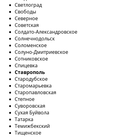
Светлоград
Свободы
Северное
Советская
Солдато-Александровское
Солнечнодольск
Соломенское
Солуно-Дмитриевское
Сотниковское
Спицевка
Ставрополь
Стародубское
Старомарьевка
Старопавловская
Степное
Суворовская
Сухая Буйвола
Татарка
Темижбекский
Тищенское